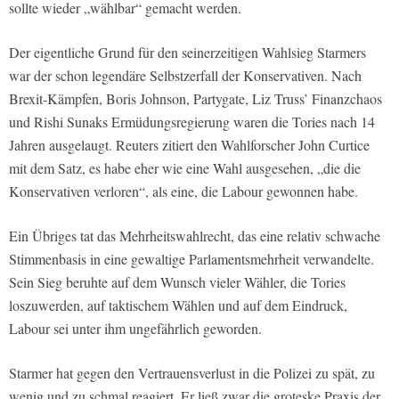
sollte wieder „wählbar“ gemacht werden.
Der eigentliche Grund für den seinerzeitigen Wahlsieg Starmers
war der schon legendäre Selbstzerfall der Konservativen. Nach
Brexit-Kämpfen, Boris Johnson, Partygate, Liz Truss’ Finanzchaos
und Rishi Sunaks Ermüdungsregierung waren die Tories nach 14
Jahren ausgelaugt. Reuters zitiert den Wahlforscher John Curtice
mit dem Satz, es habe eher wie eine Wahl ausgesehen, „die die
Konservativen verloren“, als eine, die Labour gewonnen habe.
Ein Übriges tat das Mehrheitswahlrecht, das eine relativ schwache
Stimmenbasis in eine gewaltige Parlamentsmehrheit verwandelte.
Sein Sieg beruhte auf dem Wunsch vieler Wähler, die Tories
loszuwerden, auf taktischem Wählen und auf dem Eindruck,
Labour sei unter ihm ungefährlich geworden.
Starmer hat gegen den Vertrauensverlust in die Polizei zu spät, zu
wenig und zu schmal reagiert. Er ließ zwar die groteske Praxis der