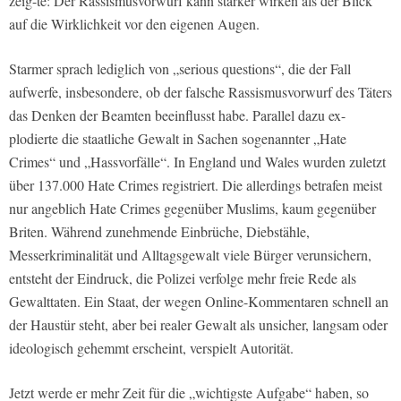
zeig-te: Der Rassismusvorwurf kann stärker wirken als der Blick
auf die Wirklichkeit vor den eigenen Augen.
Starmer sprach lediglich von „serious questions“, die der Fall
aufwerfe, insbesondere, ob der falsche Rassismusvorwurf des Täters
das Denken der Beamten beeinflusst habe. Parallel dazu ex-
plodierte die staatliche Gewalt in Sachen sogenannter „Hate
Crimes“ und „Hassvorfälle“. In England und Wales wurden zuletzt
über 137.000 Hate Crimes registriert. Die allerdings betrafen meist
nur angeblich Hate Crimes gegenüber Muslims, kaum gegenüber
Briten. Während zunehmende Einbrüche, Diebstähle,
Messerkriminalität und Alltagsgewalt viele Bürger verunsichern,
entsteht der Eindruck, die Polizei verfolge mehr freie Rede als
Gewalttaten. Ein Staat, der wegen Online-Kommentaren schnell an
der Haustür steht, aber bei realer Gewalt als unsicher, langsam oder
ideologisch gehemmt erscheint, verspielt Autorität.
Jetzt werde er mehr Zeit für die „wichtigste Aufgabe“ haben, so