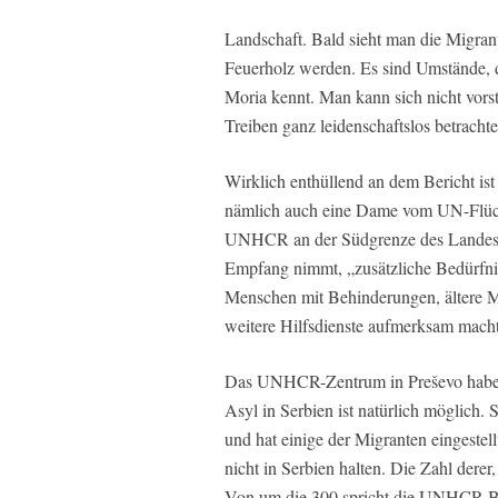
Landschaft. Bald sieht man die Migra
Feuerholz werden. Es sind Umstände, 
Moria kennt. Man kann sich nicht vors
Treiben ganz leidenschaftslos betrachte
Wirklich enthüllend an dem Bericht ist
nämlich auch eine Dame vom UN-Flüchtl
UNHCR an der Südgrenze des Landes
Empfang nimmt, „zusätzliche Bedürfniss
Menschen mit Behinderungen, ältere M
weitere Hilfsdienste aufmerksam macht
Das UNHCR-Zentrum in Preševo habe z
Asyl in Serbien ist natürlich möglich. 
und hat einige der Migranten eingeste
nicht in Serbien halten. Die Zahl derer
Von um die 300 spricht die UNHCR-Bea