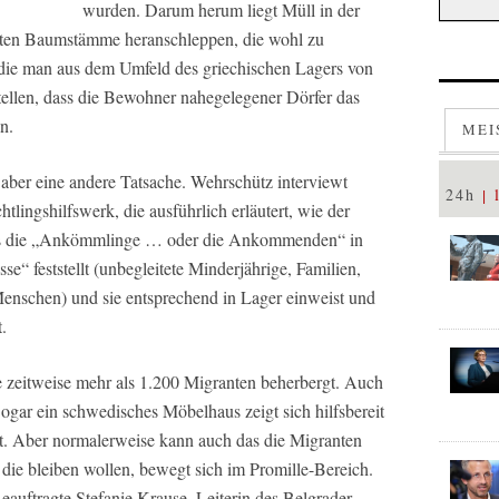
wurden. Darum herum liegt Müll in der
nten Baumstämme heranschleppen, die wohl zu
die man aus dem Umfeld des griechischen Lagers von
tellen, dass die Bewohner nahegelegener Dörfer das
n.
MEI
 aber eine andere Tatsache. Wehrschütz interviewt
24h
ingshilfswerk, die ausführlich erläutert, wie der
 die „Ankömmlinge … oder die Ankommenden“ in
e“ feststellt (unbegleitete Minderjährige, Familien,
enschen) und sie entsprechend in Lager einweist und
.
eitweise mehr als 1.200 Migranten beherbergt. Auch
Sogar ein schwedisches Möbelhaus zeigt sich hilfsbereit
llt. Aber normalerweise kann auch das die Migranten
, die bleiben wollen, bewegt sich im Promille-Bereich.
uftragte Stefanie Krause, Leiterin des Belgrader