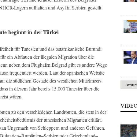
 UNHCR-Lagern aufhalten und Asyl in Serbien gestellt
ute beginnt in der Türkei
reiheit für Tunesien und das ostafrikanische Burundi
r ein Abflauen der illegalen Migration über die
. Denn neben dem Flughafen Belgrad gibt es andere Wege
auso frequentiert werden. Laut der spanischen Website
 die südlichen Gestade des westlichen Mittelmeers
Weiter
dass in diesem Jahr bereits 15.000 Tunesier über die
reist wären.
VIDE
uten zu den verschiedenen Landrouten, die stets in der
herheitsbedürfnis der tunesischen Migranten erklärt.
alkan Ungemach von Schleppern und anderen Gefahren.
r Bulgarien–Rumänien–Serbien oder Griechenland–