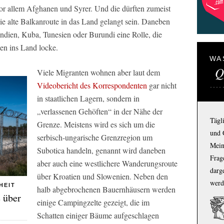
 vor allem Afghanen und Syrer. Und die dürften zumeist
e alte Balkanroute in das Land gelangt sein. Daneben
ndien, Kuba, Tunesien oder Burundi eine Rolle, die
en ins Land locke.
WA
Q
Viele Migranten wohnen aber laut dem
Videobericht des Korrespondenten
gar nicht
in staatlichen Lagern, sondern in
„verlassenen Gehöften“ in der Nähe der
Tägl
Grenze. Meistens wird es sich um die
und 
serbisch-ungarische Grenzregion um
Mein
Subotica handeln, genannt wird daneben
Frage
aber auch eine westlichere Wanderungsroute
darg
über Kroatien und Slowenien. Neben den
werd
HEIT
halb abgebrochenen Bauernhäusern werden
 über
einige Campingzelte gezeigt, die im
Schatten einiger Bäume aufgeschlagen