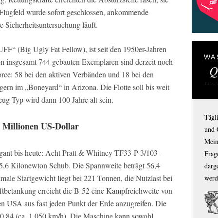
 Flugfeld wurde sofort geschlossen, ankommende
 Sicherheitsuntersuchung läuft.
FF“ (Big Ugly Fat Fellow), ist seit den 1950er-Jahren
WA
n insgesamt 744 gebauten Exemplaren sind derzeit noch
Q
rce: 58 bei den aktiven Verbänden und 18 bei den
ern im „Boneyard“ in Arizona. Die Flotte soll bis weit
eug-Typ wird dann 100 Jahre alt sein.
Tägl
 Millionen US-Dollar
und 
Mein
gant bis heute: Acht Pratt & Whitney TF33-P-3/103-
Frage
 75,6 Kilonewton Schub. Die Spannweite beträgt 56,4
darg
ale Startgewicht liegt bei 221 Tonnen, die Nutzlast bei
werd
tbetankung erreicht die B-52 eine Kampfreichweite von
n USA aus fast jeden Punkt der Erde anzugreifen. Die
 0,84 (ca. 1.050 km/h). Die Maschine kann sowohl