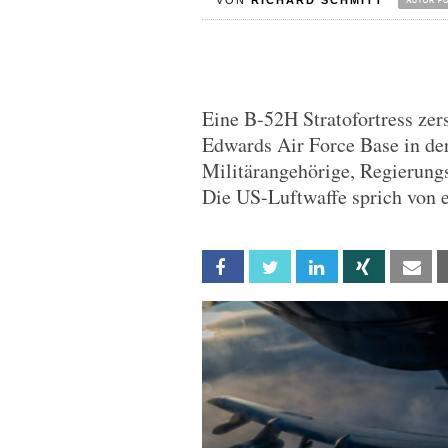
VON
RICHARD SCHMITT
Eine B-52H Stratofortress zer
Edwards Air Force Base in de
Militärangehörige, Regierungsv
Die US-Luftwaffe sprich von e
Facebook
Twitter
Linkedin
Xing
Em