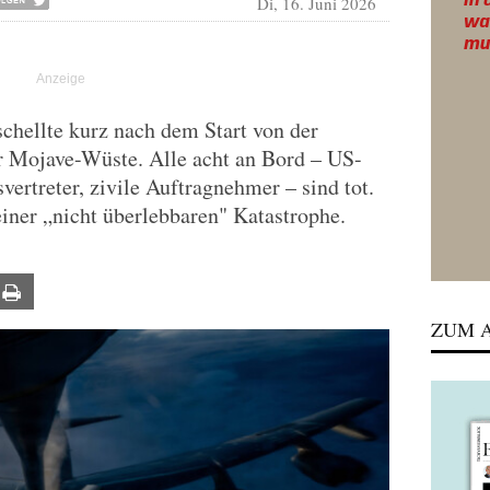
Di, 16. Juni 2026
schellte kurz nach dem Start von der
r Mojave-Wüste. Alle acht an Bord – US-
ertreter, zivile Auftragnehmer – sind tot.
iner „nicht überlebbaren" Katastrophe.
ail
Print
ZUM A