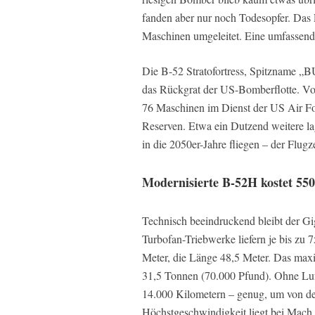
fanden aber nur noch Todesopfer. Das
Maschinen umgeleitet. Eine umfassende
Die B-52 Stratofortress, Spitzname „BU
das Rückgrat der US-Bomberflotte. Vo
76 Maschinen im Dienst der US Air Fo
Reserven. Etwa ein Dutzend weitere lag
in die 2050er-Jahre fliegen – der Flugz
Modernisierte B-52H kostet 550
Technisch beeindruckend bleibt der Gi
Turbofan-Triebwerke liefern je bis zu
Meter, die Länge 48,5 Meter. Das maxim
31,5 Tonnen (70.000 Pfund). Ohne Luf
14.000 Kilometern – genug, um von de
Höchstgeschwindigkeit liegt bei Mach