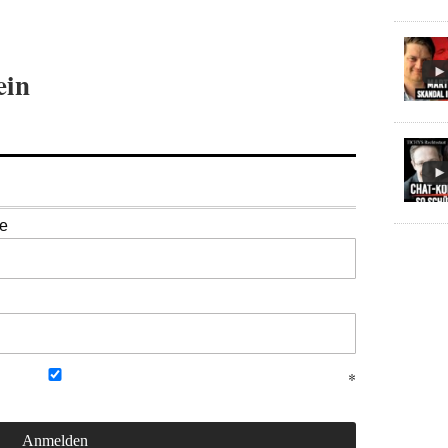
ein
se