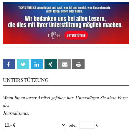
Facebook
Twitter
Linkedin
Xing
Email
Print
UNTERSTÜTZUNG
Wenn Ihnen unser Artikel gefallen hat: Unterstützen Sie diese Form
des
Journalismus.
oder
€