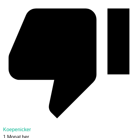
Koepenicker
1 Monat her