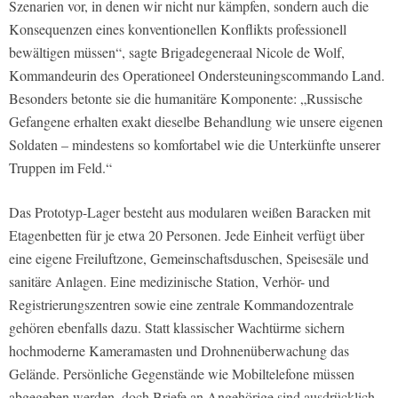
Szenarien vor, in denen wir nicht nur kämpfen, sondern auch die
Konsequenzen eines konventionellen Konflikts professionell
bewältigen müssen“, sagte Brigadegeneraal Nicole de Wolf,
Kommandeurin des Operationeel Ondersteuningscommando Land.
Besonders betonte sie die humanitäre Komponente: „Russische
Gefangene erhalten exakt dieselbe Behandlung wie unsere eigenen
Soldaten – mindestens so komfortabel wie die Unterkünfte unserer
Truppen im Feld.“
Das Prototyp-Lager besteht aus modularen weißen Baracken mit
Etagenbetten für je etwa 20 Personen. Jede Einheit verfügt über
eine eigene Freiluftzone, Gemeinschaftsduschen, Speisesäle und
sanitäre Anlagen. Eine medizinische Station, Verhör- und
Registrierungszentren sowie eine zentrale Kommandozentrale
gehören ebenfalls dazu. Statt klassischer Wachtürme sichern
hochmoderne Kameramasten und Drohnenüberwachung das
Gelände. Persönliche Gegenstände wie Mobiltelefone müssen
abgegeben werden, doch Briefe an Angehörige sind ausdrücklich