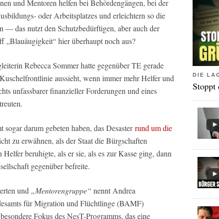
innen und Mentoren helfen bei Behördengängen, bei der
sbildungs- oder Arbeitsplatzes und erleichtern so die
ion — das nutzt den Schutzbedürftigen, aber auch der
ff „Blauäugigkeit“ hier überhaupt noch aus?
egleiterin Rebecca Sommer hatte gegenüber TE gerade
DIE LA
r Kuschelfrontlinie aussieht, wenn immer mehr Helfer und
Stoppt
chts unfassbarer finanzieller Forderungen und eines
treuten.
t sogar darum gebeten haben, das Desaster
rund um die
cht zu erwähnen, als der Staat die Bürgschaften
 Helfer beruhigte, als er sie, als es zur Kasse ging, dann
ellschaft gegenüber befreite.
erten und
„Mentorengruppe“
nennt Andrea
desamts für Migration und Flüchtlinge (BAMF)
 besondere Fokus des NesT-Programms, das eine