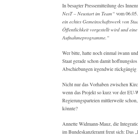
In besagter Pressemitteilung des Inne
NesT – Neustart im Team“
vom 06.05.2
ein echtes Gemeinschaftswerk von Staa
Öffentlichkeit vorgestellt wird und ei
Aufnahmeprogramme.“
Wer bitte, hatte noch einmal iwann un
Staat gerade schon damit hoffnungslos ü
Abschiebungen irgendwie rückgängig
Nicht nur das Vorhaben zwischen Kirche 
wenn das Projekt so kurz vor der EU-W
Regierungsparteien mittlerweile schon
könnte?
Annette Widmann-Mauz, die Integratio
im Bundeskanzleramt freut sich: Das 