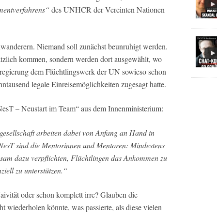
mentverfahrens“
des UNHCR der Vereinten Nationen
Zuwanderern. Niemand soll zunächst beunruhigt werden.
ätzlich kommen, sondern werden dort ausgewählt, wo
egierung dem Flüchtlingswerk der UN sowieso schon
ntausend legale Einreisemöglichkeiten zugesagt hatte.
NesT – Neustart im Team“ aus dem Innenministerium:
gesellschaft arbeiten dabei von Anfang an Hand in
NesT sind die Mentorinnen und Mentoren: Mindestens
nsam dazu verpflichten, Flüchtlingen das Ankommen zu
nziell zu unterstützen.“
Naivität oder schon komplett irre? Glauben die
ht wiederholen könnte, was passierte, als diese vielen