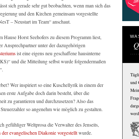
lässt sich gerade sehr gut beobachten, wenn man sich das
egierung und den Kirchen gemeinsam vorgestellte
NesT – Neustart im Team“ anschaut.
em Hause Horst Seehofers zu diesem Programm liest,
WA
Q
 Ansprechpartner unter der dazugehörigen
steriums
ist eine eigens neu geschaffene hausinterne
(ZKS)“ und die Mitteilung selbst wurde folgendermaßen
“.
Tägl
und 
bet? Wer inspiriert so eine Kuschellyrik in einem der
Mein
sen erste Aufgabe doch darin besteht, über die
Frage
eit zu garantieren und durchzusetzen? Also das
darg
d Steuerzahler so angenehm wie möglich zu gestalten.
werd
ch gefühliger Weltprosa die Verwalter des Jenseits,
n der evangelischen Diakonie vorgestellt
wurde.