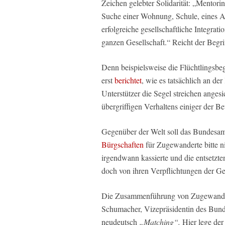
Zeichen gelebter Solidarität: „Mentor
Suche einer Wohnung, Schule, eines Au
erfolgreiche gesellschaftliche Integrat
ganzen Gesellschaft.“ Reicht der Begri
Denn beispielsweise die Flüchtlingsb
erst
berichtet
, wie es tatsächlich an de
Unterstützer die Segel streichen angesi
übergriffigen Verhaltens einiger der Be
Gegenüber der Welt soll das Bundesam
Bürgschaften
für Zugewanderte bitte ni
irgendwann kassierte und die entsetzten
doch von ihren Verpflichtungen der Ges
Die Zusammenführung von Zugewand
Schumacher, Vizepräsidentin des Bun
neudeutsch
„Matching“.
Hier lege der