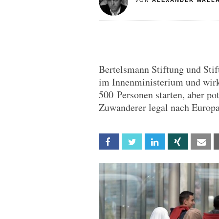
VON
ALEXANDER WALL
Bertelsmann Stiftung und Stif
im Innenministerium und wir
500 Personen starten, aber pot
Zuwanderer legal nach Europa
Facebook
Twitter
Linkedin
Xing
Em