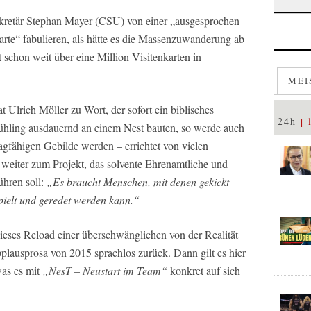
ekretär Stephan Mayer (CSU) von einer „ausgesprochen
rte“ fabulieren, als hätte es die Massenzuwanderung ab
schon weit über eine Million Visitenkarten in
MEI
Ulrich Möller zu Wort, der sofort ein biblisches
24h
ühling ausdauernd an einem Nest bauten, so werde auch
fähigen Gebilde werden – errichtet von vielen
weiter zum Projekt, das solvente Ehrenamtliche und
hren soll:
„Es braucht Menschen, mit denen gekickt
spielt und geredet werden kann.“
ieses Reload einer überschwänglichen von der Realität
plausprosa von 2015 sprachlos zurück. Dann gilt es hier
was es mit
„NesT – Neustart im Team“
konkret auf sich