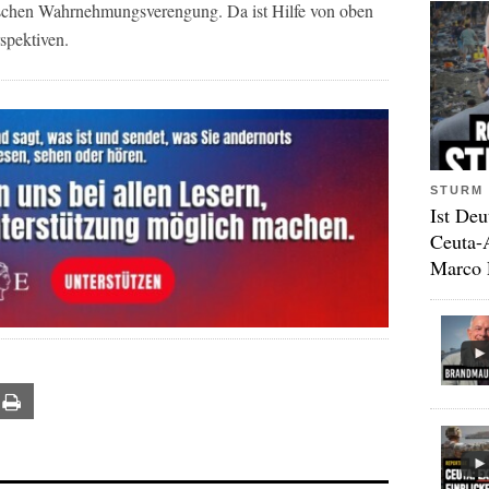
gischen Wahrnehmungsverengung. Da ist Hilfe von oben
rspektiven.
STURM 
Ist Deu
Ceuta-
Marco 
ail
Print