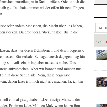
enschenbeurteilungen in Stein meißele. Oder ob ich die
lb geöffnet halte; immer wieder offen für neue Fragen,
n.
etzte oder andere Menschen, die Macht über uns haben,
MEI
den stecken. Da droht der Erstickungstod. Bis in die
24h
lassen, dass wir deren Definitionen und deren begrenzte
 lassen. Ein verbaler Schlagabtausch dagegen mag hin
ng sinnvoll sein, bringt aber meistens nichts. Uns
rurteile aufzubrechen. Aber wir können und müssen uns
t ein in diese Schublade. Nein, diese begrenzte
in, davon lasse ich mich nicht irre machen. Ja, ich bin
w soll einmal gesagt haben: „Der einzige Mensch, der
neider. Er nimmt jedes Mal neu Maß, wenn ich zu ihm