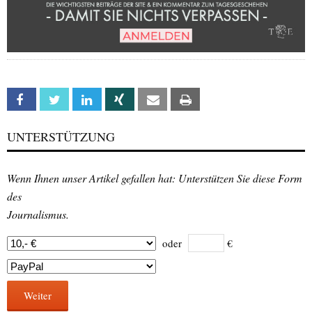
Facebook
Twitter
Linkedin
Xing
Email
Print
UNTERSTÜTZUNG
Wenn Ihnen unser Artikel gefallen hat: Unterstützen Sie diese Form
des
Journalismus.
oder
€
Weiter