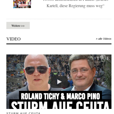
Kartell, diese Regierung muss weg“
Weitere >>
VIDEO
» alle Videos
STURM AUF CEUTA