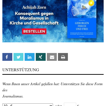
Facebook
Twitter
Linkedin
Xing
Email
Print
UNTERSTÜTZUNG
Wenn Ihnen unser Artikel gefallen hat: Unterstützen Sie diese Form
des
Journalismus.
oder
€