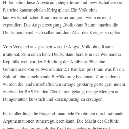
Hitler nahm diese Ängste auf, steigerte sie und bewirtschaftete sie
für seine katastrophalen Kriegspläne. Ein Volk ohne
landwirtschaftlichen Raum muss verhungern, wenn es nicht
expandiert. Die Angsterzeugung „Volk ohne Raum“ machte die
Deutschen bereit, sich selber auf dem Altar des Krieges zu opfern.
Vom Verstand aus gesehen war die Angst „Volk ohne Raum“
irrational: Zum einen hatte Deutschland bereits in der Weimarerer
Republik weit vor der Erfindung der Antibaby-Pille eine
Geburtenrate von zeitweise unter 2,1 Kindern pro Frau, was für die
Zukunft eine abnehmende Bevölkerung bedeutete. Zum anderen
wurden die landwirtschaftlichen Erträge großartig gesteigert, indem
es etwa der BASF in den 20er Jahren gelang, riesige Mengen an
Düngemitteln künstlich und kostengünstig zu erzeugen.
Es ist allerdings die Frage, ob man tiefe Emotionen durch rationale
Argumentationen runterregulieren kann. Die Macht der Gefühle
scheint stärker zu sein als die Kraft des nüchtern-distanziert-