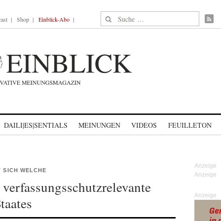
Suche nach:
ast
Shop
Einblick-Abo
DAILI|ES|SENTIALS
MEINUNGEN
VIDEOS
FEUILLETON
T SICH WELCHE
verfassungsschutzrelevante
Anzeige
taates