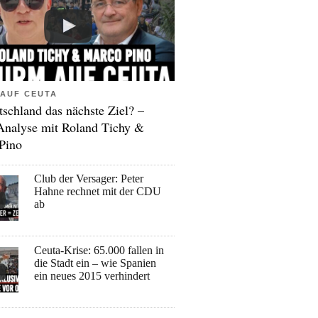
AUF CEUTA
tschland das nächste Ziel? –
Analyse mit Roland Tichy &
Pino
Club der Versager: Peter
Hahne rechnet mit der CDU
ab
Ceuta-Krise: 65.000 fallen in
die Stadt ein – wie Spanien
ein neues 2015 verhindert