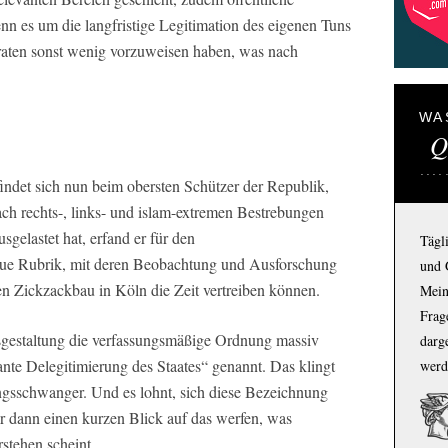
nn es um die langfristige Legitimation des eigenen Tuns
raten sonst wenig vorzuweisen haben, was nach
WA
Q
findet sich nun beim obersten Schützer der Republik,
 rechts-, links- und islam-extremen Bestrebungen
sgelastet hat, erfand er für den
Tägl
eue Rubrik, mit deren Beobachtung und Ausforschung
und 
en Zickzackbau in Köln die Zeit vertreiben können.
Mein
Frage
sgestaltung die verfassungsmäßige Ordnung massiv
darg
nte Delegitimierung des Staates“ genannt. Das klingt
werd
ngsschwanger. Und es lohnt, sich diese Bezeichnung
 dann einen kurzen Blick auf das werfen, was
stehen scheint.