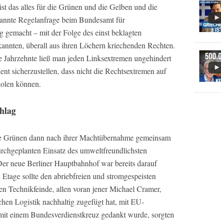
ist das alles für die Grünen und die Gelben und die
nannte Regelanfrage beim Bundesamt für
g gemacht – mit der Folge des einst beklagten
rkannten, überall aus ihren Löchern kriechenden Rechten.
e Jahrzehnte ließ man jeden Linksextremen ungehindert
uent sicherzustellen, dass nicht die Rechtsextremen auf
olen können.
hlag
die Grünen dann nach ihrer Machtübernahme gemeinsam
chgeplanten Einsatz des umweltfreundlichsten
 Der neue Berliner Hauptbahnhof war bereits darauf
n Etage sollte den abriebfreien und stromgespeisten
 Technikfeinde, allen voran jener Michael Cramer,
chen Logistik nachhaltig zugefügt hat, mit EU-
it einem Bundesverdienstkreuz gedankt wurde, sorgten