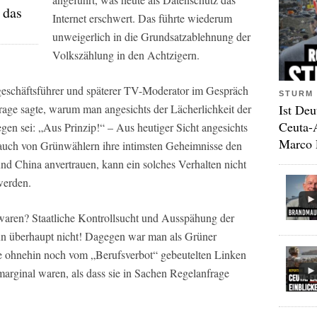
 das
Internet erschwert. Das führte wiederum
unweigerlich in die Grundsatzablehnung der
Volkszählung in den Achtzigern.
geschäftsführer und späterer TV-Moderator im Gespräch
STURM 
Ist Deu
rage sagte, warum man angesichts der Lächerlichkeit der
Ceuta-
gen sei: „Aus Prinzip!“ – Aus heutiger Sicht angesichts
Marco 
n auch von Grünwählern ihre intimsten Geheimnisse den
d China anvertrauen, kann ein solches Verhalten nicht
werden.
 waren? Staatliche Kontrollsucht und Ausspähung der
n überhaupt nicht! Dagegen war man als Grüner
die ohnehin noch vom „Berufsverbot“ gebeutelten Linken
 marginal waren, als dass sie in Sachen Regelanfrage