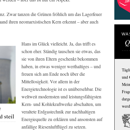
ganz. Zwar tanzen die Grünen fröhlich um das Lagerfeuer
mand ihren neomarxistischen Kern erkennt – aber auch
WA
Q
Hans im Glück vielleicht. Ja, das trifft es
schon eher. Ständig tauschen sie etwas, das
sie von ihren Eltern geschenkt bekommen
haben, in etwas weniger werthaltiges – und
Tägl
freuen sich am Ende noch über die
und 
Mittellosigkeit. Vor allem in der
Mein
Energietechnologie ist es unübersehbar. Die
Frage
weltweit modernsten und leistungsfähigsten
darg
Kern- und Kohlekraftwerke abschalten, um
werd
2
veraltete Erdgastechnik zur nachhaltigen
 steil
Energiequelle zu erklären und ansonsten auf
anfällige Riesenluftflügel zu setzen.