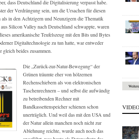
er, dass Deutschland die Digitalisierung verpasst habe.
ter der Verdrängung sein, um die Ursachen für diesen
n als in den Achtzigern und Neunzigern die Thematik
 aus Silicon Valley nach Deutschland schwappte, waren
 dieses amerikanische Teufelszeug mit den Bits und Bytes
derner Digitaltechnologie zu tun hatte, war entweder
er gleich beides zusammen.
Die „Zurück-zur-Natur-Bewegung“ der
Grünen träumte eher von hölzernen
Rechenschiebern als von elektronischen
Weiter
Taschenrechnern – und selbst die aufwändig
zu betreibenden Rechner mit
Bandkassettenspeicher schienen schon
VIDE
unerträglich. Und weil das mit den USA und
der Natur allein manchen noch nicht zur
Ablehnung reichte, wurde auch noch das
angeführt, was heute als Datenschutz das