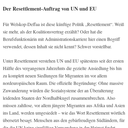
Der Resettlement-Auftrag von UN und EU
Für Welskop-Deffaa ist diese künftige Politik „Resettlement“. Weiß
sie mehr, als der Koalitionsvertrag erzählt? Oder hat die
Berufsfunktionärin mit Administrationskarriere hier einen Begriff
verwendet, dessen Inhalt sie nicht kennt? Schwer vorstellbar.
Unter Resettlement verstehen UN und EU spätestens seit der ersten
Hälfte des vergangenen Jahrzehnts die gezielte Ansiedlung bis hin
zu komplett neuen Siedlungen für Migranten im vor allem
nordeuropäischen Raum. Die offizielle Begründung: Ohne massive
Zuwanderung würden die Sozialsysteme der an Überalterung
leidenden Staaten der Nordhalbkugel zusammenbrechen. Also
müssen zahllose, vor allem jüngere Migranten aus Afrika und Asien
ins Land, werden umgesiedelt – wie das Wort Resettlement wörtlich
übersetzt besagt. Menschen aus den gebärfreudigen Südländern, für
die die UN keine sinnfällige Verwendung in der Heimat findet,