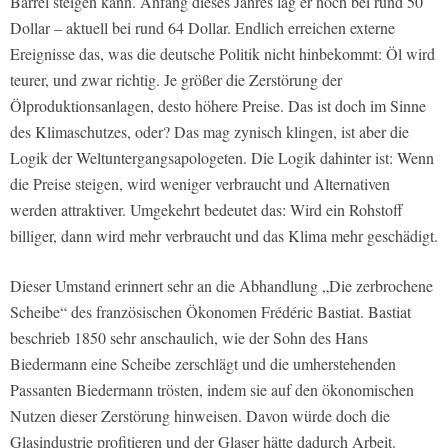
Barrel steigen kann. Anfang dieses Jahres lag er noch bei rund 50
Dollar – aktuell bei rund 64 Dollar. Endlich erreichen externe
Ereignisse das, was die deutsche Politik nicht hinbekommt: Öl wird
teurer, und zwar richtig. Je größer die Zerstörung der
Ölproduktionsanlagen, desto höhere Preise. Das ist doch im Sinne
des Klimaschutzes, oder? Das mag zynisch klingen, ist aber die
Logik der Weltuntergangsapologeten. Die Logik dahinter ist: Wenn
die Preise steigen, wird weniger verbraucht und Alternativen
werden attraktiver. Umgekehrt bedeutet das: Wird ein Rohstoff
billiger, dann wird mehr verbraucht und das Klima mehr geschädigt.
Dieser Umstand erinnert sehr an die Abhandlung „Die zerbrochene
Scheibe“ des französischen Ökonomen Frédéric Bastiat. Bastiat
beschrieb 1850 sehr anschaulich, wie der Sohn des Hans
Biedermann eine Scheibe zerschlägt und die umherstehenden
Passanten Biedermann trösten, indem sie auf den ökonomischen
Nutzen dieser Zerstörung hinweisen. Davon würde doch die
Glasindustrie profitieren und der Glaser hätte dadurch Arbeit.