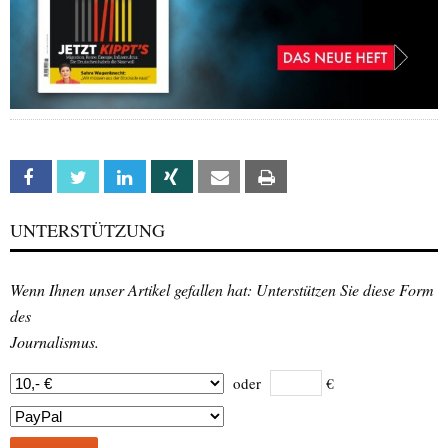
Facebook
Twitter
Linkedin
Xing
Email
Print
UNTERSTÜTZUNG
Wenn Ihnen unser Artikel gefallen hat: Unterstützen Sie diese Form
des
Journalismus.
oder
€