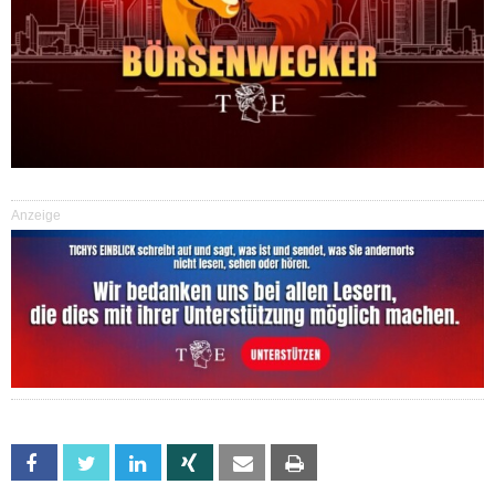
Anzeige
Facebook
Twitter
Linkedin
Xing
Email
Print