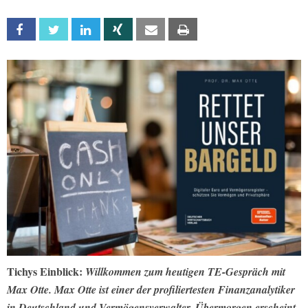
Facebook
Twitter
Linkedin
Xing
Email
Print
Tichys Einblick:
Willkommen zum heutigen TE-Gespräch mit
Max Otte. Max Otte ist einer der profiliertesten Finanzanalytiker
in Deutschland und Vermögensverwalter. Übermorgen erscheint