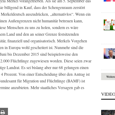
gela Merkel vorangetrieben. Als sie am 5. September das
 billigend in Kauf, dass der Schengenraum zerstört
n Merkeldeutsch auszudrücken, „alternativlos“. Wenn ein
einen Außengrenzen nicht humanitär betreuen kann,
, diese Menschen zu uns zu holen, sondern es wäre
esem Land und den an seiner Grenze festsitzenden
itär, finanziell und organisatorisch. Merkels Vorgehen
zen in Europa wohl gescheitert ist. Nunmehr sind die
Juni bis Dezember 2015 sind beispielsweise den
000 Flüchtlinge zugewiesen worden. Diese seien zwar
ortige Landrat. Es sei bislang aber nur 68 gelungen einen
al 4 Prozent. Von einer Entscheidung über den Antrag ist
Weiter
Bundesamt für Migration und Flüchtlinge (BAMF) ist
ermine anzubieten. Mehr staatliches Versagen gab es
VIDE
ail
Print