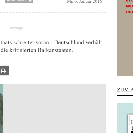
Mi, 6. Januar 2016
R
aats schreitet voran - Deutschland verhält
die kritisierten Balkanstaaten.
ail
Print
ZUM A