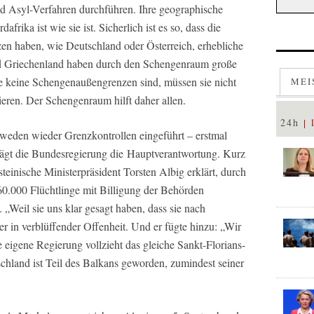
und Asyl-Verfahren durchführen. Ihre geographische
frika ist wie sie ist. Sicherlich ist es so, dass die
en haben, wie Deutschland oder Österreich, erhebliche
nd Griechenland haben durch den Schengenraum große
ie keine Schengenaußengrenzen sind, müssen sie nicht
MEI
eren. Der Schengenraum hilft daher allen.
24h
den wieder Grenzkontrollen eingeführt – erstmal
rägt die Bundesregierung die Hauptverantwortung. Kurz
teinische Ministerpräsident Torsten Albig erklärt, durch
60.000 Flüchtlinge mit Billigung der Behörden
 „Weil sie uns klar gesagt haben, dass sie nach
r in verblüffender Offenheit. Und er fügte hinzu: „Wir
 eigene Regierung vollzieht das gleiche Sankt-Florians-
schland ist Teil des Balkans geworden, zumindest seiner