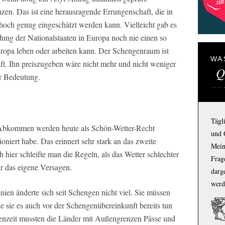
zen. Das ist eine herausragende Errungenschaft, die in
 hoch genug eingeschätzt werden kann. Vielleicht gab es
dung der Nationalstaaten in Europa noch nie einen so
ropa leben oder arbeiten kann. Der Schengenraum ist
WA
aft. Ihn preiszugeben wäre nicht mehr und nicht weniger
Q
er Bedeutung.
Tägl
Abkommen werden heute als Schön-Wetter-Recht
und 
ioniert habe. Das erinnert sehr stark an das zweite
Mein
hier schleifte man die Regeln, als das Wetter schlechter
Frage
ür das eigene Versagen.
darg
werd
ien änderte sich seit Schengen nicht viel. Sie müssen
e sie es auch vor der Schengenübereinkunft bereits tun
enzeit mussten die Länder mit Außengrenzen Pässe und