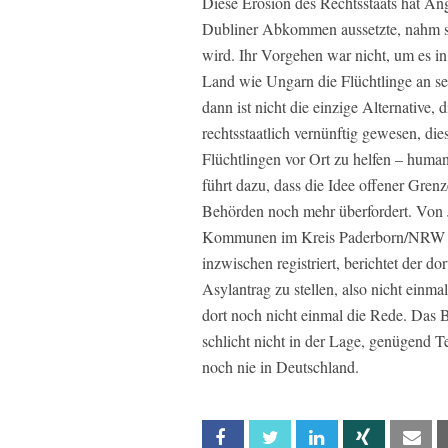
Diese Erosion des Rechtsstaats hat An
Dubliner Abkommen aussetzte, nahm sie
wird. Ihr Vorgehen war nicht, um es i
Land wie Ungarn die Flüchtlinge an s
dann ist nicht die einzige Alternative
rechtsstaatlich vernünftig gewesen, di
Flüchtlingen vor Ort zu helfen – human
führt dazu, dass die Idee offener Gren
Behörden noch mehr überfordert. Von 
Kommunen im Kreis Paderborn/NRW 2.
inzwischen registriert, berichtet der d
Asylantrag zu stellen, also nicht einm
dort noch nicht einmal die Rede. Das 
schlicht nicht in der Lage, genügend T
noch nie in Deutschland.
Facebook
Twitter
Linkedin
Xing
Em