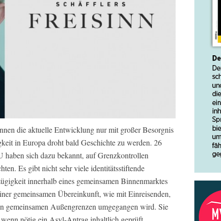
önnen die aktuelle Entwicklung nur mit großer Besorgnis
gkeit in Europa droht bald Geschichte zu werden. 26
U haben sich dazu bekannt, auf Grenzkontrollen
en. Es gibt nicht sehr viele identitätsstiftende
ügigkeit innerhalb eines gemeinsamen Binnenmarktes
 einer gemeinsamen Übereinkunft, wie mit Einreisenden,
den gemeinsamen Außengrenzen umgegangen wird. Sie
d wenn nötig ein Asyl-Antrag inhaltlich geprüft.