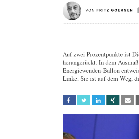
VON
FRITZ GOERGEN
Auf zwei Prozentpunkte ist D
herangerückt. In dem Ausmaß,
Energiewenden-Ballon entweic
Linke. Sie ist auf dem Weg, d
Facebook
Twitter
Linkedin
Xing
Em