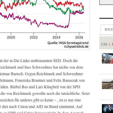
MEI
24h
 mit der in Die Linke umbenannten SED. Doch die
eichinnek und Ines Schwerdtner hat nichts von dem
etmar Bartsch. Gegen Reichinnek und Schwerdtner
ßelmann, Franziska Brantner und Felix Banaszak von
fallen. Bärbel Bas und Lars Klingbeil von der SPD
 die von Reichinnek gewollte noch die tatsächliche. Setzt
eichen für anderes gibt es keine – , ist es nur eine
latz drei nach Union und AfD im Bund einnimmt. Auf
eits an SPD und Grüne herangerückt. In dem Ausmaß,