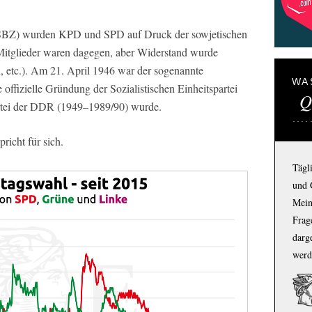
(SBZ) wurden KPD und SPD auf Druck der sowjetischen
-Mitglieder waren dagegen, aber Widerstand wurde
 etc.). Am 21. April 1946 war der sogenannte
WA
 offizielle Gründung der Sozialistischen Einheitspartei
Q
rtei der DDR (1949–1989/90) wurde.
richt für sich.
Tägl
und 
Mein
Frage
darg
werd