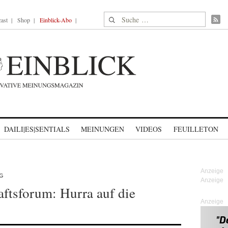
Suche nach:
ast
Shop
Einblick-Abo
DAILI|ES|SENTIALS
MEINUNGEN
VIDEOS
FEUILLETON
NG
ftsforum: Hurra auf die
Anzeige