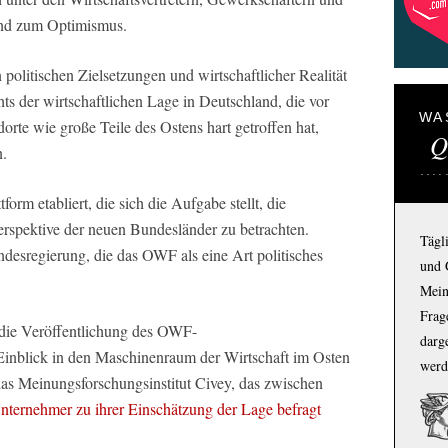
und zum Optimismus.
olitischen Zielsetzungen und wirtschaftlicher Realität
s der wirtschaftlichen Lage in Deutschland, die vor
WA
orte wie große Teile des Ostens hart getroffen hat,
Q
n.
form etabliert, die sich die Aufgabe stellt, die
Perspektive der neuen Bundesländer zu betrachten.
Tägl
ndesregierung, die das OWF als eine Art politisches
und 
Mein
Frage
h die Veröffentlichung des OWF-
darg
Einblick in den Maschinenraum der Wirtschaft im Osten
werd
das Meinungsforschungsinstitut Civey, das zwischen
nternehmer zu ihrer Einschätzung der Lage befragt