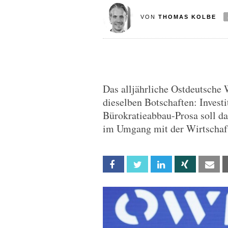
VON
THOMAS KOLBE
Das alljährliche Ostdeutsche W
dieselben Botschaften: Invest
Bürokratieabbau-Prosa soll da
im Umgang mit der Wirtschaft
Facebook
Twitter
Linkedin
Xing
Em