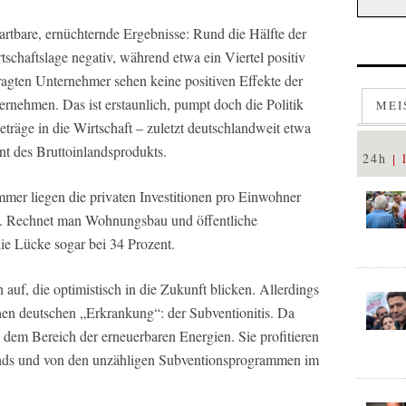
artbare, ernüchternde Ergebnisse: Rund die Hälfte der
schaftslage negativ, während etwa ein Viertel positiv
fragten Unternehmer sehen keine positiven Effekte der
ternehmen. Das ist erstaunlich, pumpt doch die Politik
MEI
eträge in die Wirtschaft – zuletzt deutschlandweit etwa
nt des Bruttoinlandsprodukts.
24h
mmer liegen die privaten Investitionen pro Einwohner
u. Rechnet man Wohnungsbau und öffentliche
ie Lücke sogar bei 34 Prozent.
uf, die optimistisch in die Zukunft blicken. Allerdings
schen deutschen „Erkrankung“: der Subventionitis. Da
em Bereich der erneuerbaren Energien. Sie profitieren
onds und von den unzähligen Subventionsprogrammen im