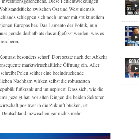
 Investitionsgeschehens. Diese Fehlentwicklungen
 Wohlstandslücke zwischen Ost und West niemals
schlands schleppen sich noch immer mit strukturellem
ionen Europas her. Das Lamento der Politik, nun
muss gerade deshalb als das aufgefasst werden, was es
rescherei.
Kontrast besonders scharf: Dort setzte nach der Abkehr
equente marktwirtschaftliche Öffnung ein. Aller
schreibt Polen seither eine beeindruckende
lichen Nachbarn wirken selbst die robustesten
publik fußkrank und uninspiriert. Dass sich, wie die
ums gezeigt hat, vor allen Dingen die beiden Sektoren
tschaft positiver in die Zukunft blicken, ist
 Deutschland inzwischen gar nichts mehr.