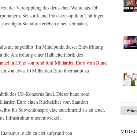
h von der Verdopplung des deutschen Wehretats. Ob
rpommern, Sensorik und Präzisionsoptik in Thüringen
e jeweiligen Standorte erleben einen schmalen,
industrie angeführt. Im Mittelpunkt dieser Entwicklung
für die Ansiedlung einer Halbleiterfabrik des
ttel in Höhe von rund fünf Milliarden Euro vom Bund
men von etwa 10 Milliarden Euro überhaupt zu
abrik des US-Konzerns Intel. Dieser hatte trotz
illiarden Euro einen Rückzieher vom Standort
elbst für Subventionsprojekte zunehmend als zu teuer,
Weiter
ne Infrastruktur unterentwickelt.
VIDE
 Etatismus, nicht zuletzt aufgrund von