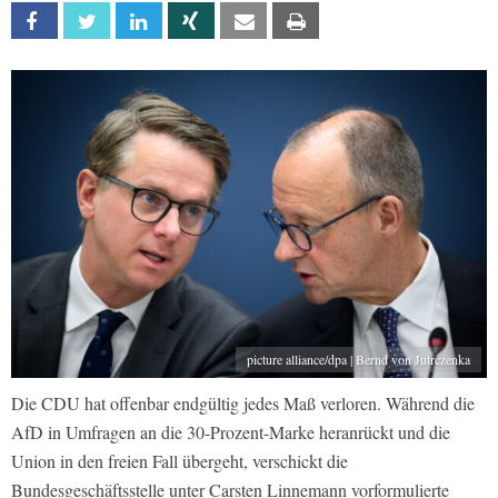
Facebook
Twitter
Linkedin
Xing
Email
Print
picture alliance/dpa | Bernd von Jutrczenka
Die CDU hat offenbar endgültig jedes Maß verloren. Während die
AfD in Umfragen an die 30-Prozent-Marke heranrückt und die
Union in den freien Fall übergeht, verschickt die
Bundesgeschäftsstelle unter Carsten Linnemann vorformulierte