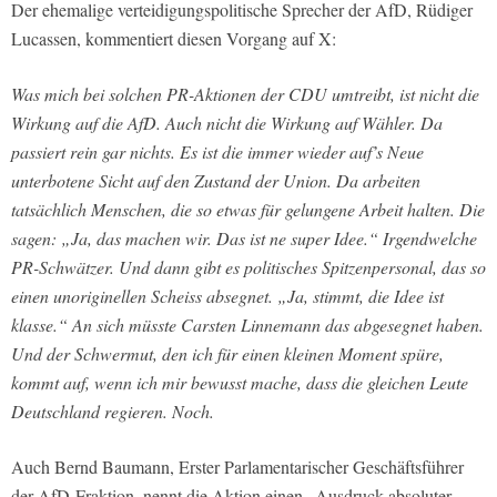
Der ehemalige verteidigungspolitische Sprecher der AfD, Rüdiger
Lucassen, kommentiert diesen Vorgang auf X:
Was mich bei solchen PR-Aktionen der CDU umtreibt, ist nicht die
Wirkung auf die AfD. Auch nicht die Wirkung auf Wähler. Da
passiert rein gar nichts. Es ist die immer wieder auf’s Neue
unterbotene Sicht auf den Zustand der Union. Da arbeiten
tatsächlich Menschen, die so etwas für gelungene Arbeit halten. Die
sagen: „Ja, das machen wir. Das ist ne super Idee.“ Irgendwelche
PR-Schwätzer. Und dann gibt es politisches Spitzenpersonal, das so
einen unoriginellen Scheiss absegnet. „Ja, stimmt, die Idee ist
klasse.“ An sich müsste Carsten Linnemann das abgesegnet haben.
Und der Schwermut, den ich für einen kleinen Moment spüre,
kommt auf, wenn ich mir bewusst mache, dass die gleichen Leute
Deutschland regieren. Noch.
Auch Bernd Baumann, Erster Parlamentarischer Geschäftsführer
der AfD-Fraktion, nennt die Aktion einen „Ausdruck absoluter