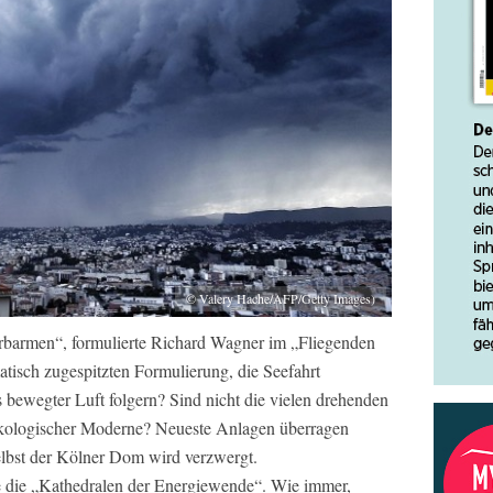
© Valery Hache/AFP/Getty Images)
Erbarmen“, formulierte Richard Wagner im „Fliegenden
tisch zugespitzten Formulierung, die Seefahrt
 bewegter Luft folgern? Sind nicht die vielen drehenden
 ökologischer Moderne? Neueste Anlagen überragen
elbst der Kölner Dom wird verzwergt.
ie die „Kathedralen der Energiewende“. Wie immer,