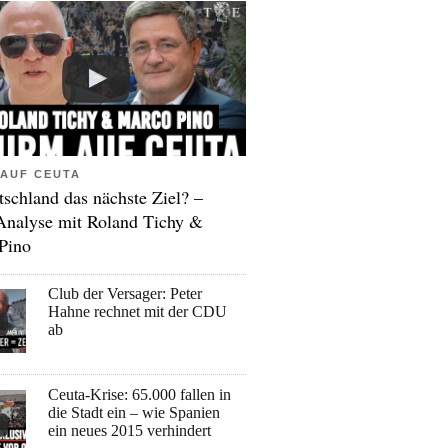
AUF CEUTA
tschland das nächste Ziel? –
Analyse mit Roland Tichy &
Pino
Club der Versager: Peter
Hahne rechnet mit der CDU
ab
Ceuta-Krise: 65.000 fallen in
die Stadt ein – wie Spanien
ein neues 2015 verhindert