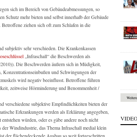
wegen sich im Bereich von Gebäudeabmessungen, so
nen Schutz mehr bieten und selbst innerhalb der Gebäude
 Betroffene ziehen sich oft zum Schlafen in die
nd subjektiv sehr verschieden. Die Krankenkassen
oseschlüssel
„Infraschall“ die Beschwerden als
2010)). Die Beschwerden äußern sich in Müdigkeit,
, Konzentrationseinbußen und Schwingungen der
muskels wird negativ beeinflusst. Betroffene führen
lkeit, zeitweise Hörminderung und Benommenheit /
Weiter
d verschiedene subjektive Empfindlichkeiten bieten der
atische Erkrankungen werden als Erklärung angegeben,
VIDE
 entstehen würden, oder es gäbe andere noch nicht
 der Windindustrie, das Thema Infraschall medial klein
ist der flächendeckende Ausbau so weit fortgeschritten,