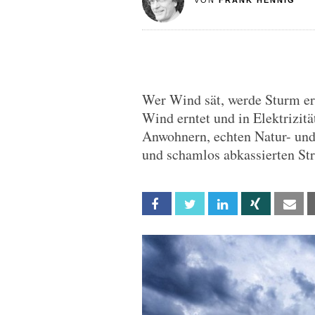
VON
FRANK HENNIG
Wer Wind sät, werde Sturm er
Wind erntet und in Elektrizitä
Anwohnern, echten Natur- und
und schamlos abkassierten S
Facebook
Twitter
Linkedin
Xing
Em