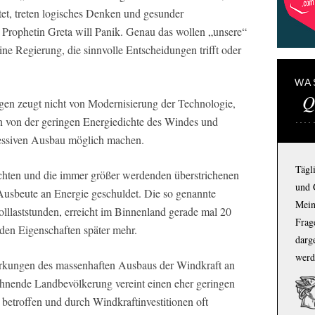
tet, treten logisches Denken und gesunder
Prophetin Greta will Panik. Genau das wollen „unsere“
e Regierung, die sinnvolle Entscheidungen trifft oder
WA
Q
gen zeugt nicht von Modernisierung der Technologie,
n von der geringen Energiedichte des Windes und
essiven Ausbau möglich machen.
Tägl
hten und die immer größer werdenden überstrichenen
und 
Ausbeute an Energie geschuldet. Die so genannte
Mein
olllaststunden, erreicht im Binnenland gerade mal 20
Frage
den Eigenschaften später mehr.
darg
werd
rkungen des massenhaften Ausbaus der Windkraft an
hnende Landbevölkerung vereint einen eher geringen
h betroffen und durch Windkraftinvestitionen oft