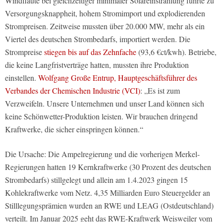
Windflaute bei gleichzeitiger minimaler Solareinstrahlung führte zu
Versorgungsknappheit, hohem Stromimport und explodierenden
Strompreisen. Zeitweise mussten über 20.000 MW, mehr als ein
Viertel des deutschen Strombedarfs, importiert werden. Die
Strompreise
stiegen bis auf das Zehnfache
(93,6 €ct/kwh). Betriebe,
die keine Langfristverträge hatten, mussten ihre Produktion
einstellen.
Wolfgang Große Entrup, Hauptgeschäftsführer des
Verbandes der Chemischen Industrie (VCI)
: „Es ist zum
Verzweifeln. Unsere Unternehmen und unser Land können sich
keine Schönwetter-Produktion leisten. Wir brauchen dringend
Kraftwerke, die sicher einspringen können.“
Die Ursache: Die Ampelregierung und die vorherigen Merkel-
Regierungen hatten 19 Kernkraftwerke (30 Prozent des deutschen
Strombedarfs) stillgelegt und allein am 1.4.2023 gingen 15
Kohlekraftwerke vom Netz. 4,35 Milliarden Euro Steuergelder an
Stilllegungsprämien wurden an RWE und LEAG (Ostdeutschland)
verteilt. Im Januar 2025 geht das RWE-Kraftwerk Weisweiler vom