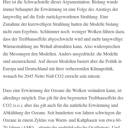
Hier ist die Schwachstelle dieser Argumentation: Bislang wurde
immer behauptet die Erwärmung ist eine Folge des Anstiegs der
langwellig auf die Erde zurückgeworfenen Strahlung. Eine
Zunahme der kurzwelligen Strahlung hatten die Modelle bislang
nicht zum Ergebnis. Schlimmer noch: weniger Wolken führen dazu,
dass der Treibhauseffekt abgeschwächt wird und mehr langwellige
Wärmestrahlung ins Weltall abstrahlen kann. Also widersprechen
die Messungen den Modellen. Anders ausgedrückt: die Modelle
sind unzureichend. Auf diesen Modellen basiert aber die Politik in
Europa und Deutschland mit ihrer verheerenden Klimapolitik,
wonach bis 2045 Netto Null CO2 erreicht sein müsste.
Dass eine Erwärmung der Ozeane die Wolken verändern kann, ist
allerdings möglich. Das gilt für den begrenzten Treibhauseffekt des
CO2 (s.o.), aber das gilt auch für die natürliche Erwärmung und
Abkühlung der Ozeane. Seit hunderten von Jahren schwingen die
Ozeane in einem Zyklus von Warm- und Kaltphasen von etwa 60-
70 Jahren (AMO – atlantische multidekadische Oszillation). Und