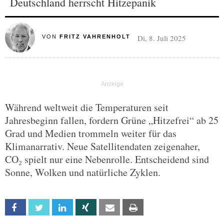
Deutschland herrscht Hitzepanik
Di, 8. Juli 2025
VON
FRITZ VAHRENHOLT
Während weltweit die Temperaturen seit
Jahresbeginn fallen, fordern Grüne „Hitzefrei“ ab 25
Grad und Medien trommeln weiter für das
Klimanarrativ. Neue Satellitendaten zeigenaher,
CO₂ spielt nur eine Nebenrolle. Entscheidend sind
Sonne, Wolken und natürliche Zyklen.
Facebook
Twitter
Linkedin
Xing
Email
Print