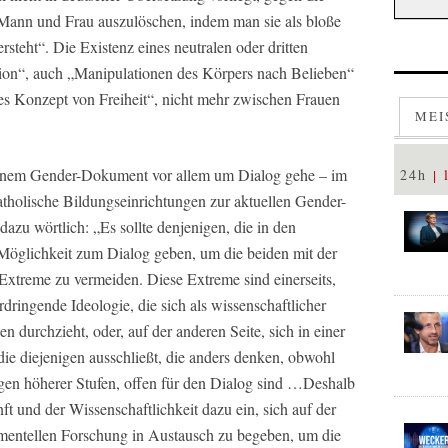
Mann und Frau auszulöschen, indem man sie als bloße
ersteht“. Die Existenz eines neutralen oder dritten
ktion“, auch „Manipulationen des Körpers nach Belieben“
uses Konzept von Freiheit“, nicht mehr zwischen Frauen
MEI
seinem Gender-Dokument vor allem um Dialog gehe – im
24h
atholische Bildungseinrichtungen zur aktuellen Gender-
azu wörtlich: „Es sollte denjenigen, die in den
e Möglichkeit zum Dialog geben, um die beiden mit der
treme zu vermeiden. Diese Extreme sind einerseits,
dringende Ideologie, die sich als wissenschaftlicher
nen durchzieht, oder, auf der anderen Seite, sich in einer
ie diejenigen ausschließt, die anders denken, obwohl
igen höherer Stufen, offen für den Dialog sind …Deshalb
 und der Wissenschaftlichkeit dazu ein, sich auf der
imentellen Forschung in Austausch zu begeben, um die