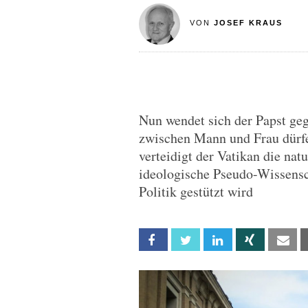
VON
JOSEF KRAUS
Nun wendet sich der Papst ge
zwischen Mann und Frau dürfe
verteidigt der Vatikan die nat
ideologische Pseudo-Wissensch
Politik gestützt wird
Facebook
Twitter
Linkedin
Xing
Em