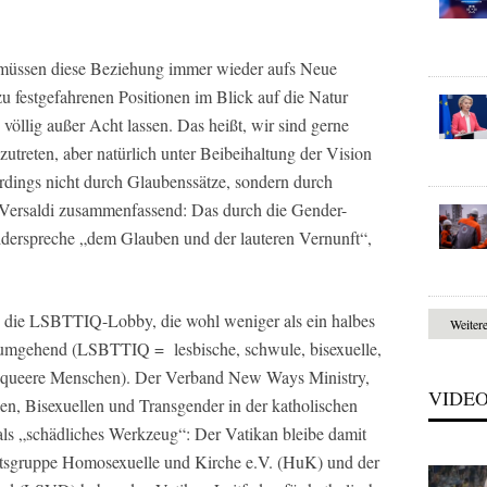
e müssen diese Beziehung immer wieder aufs Neue
llzu festgefahrenen Positionen im Blick auf die Natur
e völlig außer Acht lassen. Das heißt, wir sind gerne
zutreten, aber natürlich unter Beibeihaltung der Vision
lerdings nicht durch Glaubenssätze, sondern durch
 Versaldi zusammenfassend: Das durch die Gender-
iderspreche „dem Glauben und der lauteren Vernunft“,
te die LSBTTIQ-Lobby, die wohl weniger als ein halbes
Weiter
t umgehend (LSBTTIQ = lesbische, schwule, bisexuelle,
und queere Menschen). Der Verband New Ways Ministry,
VIDE
en, Bisexuellen und Transgender in der katholischen
r als „schädliches Werkzeug“: Der Vatikan bleibe damit
itsgruppe Homosexuelle und Kirche e.V. (HuK) und der