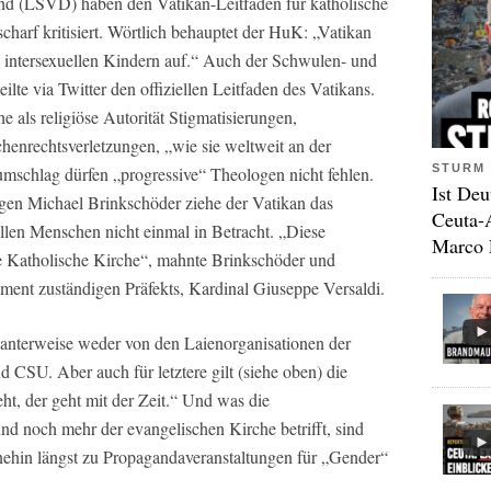
d (LSVD) haben den Vatikan-Leitfaden für katholische
harf kritisiert. Wörtlich behauptet der HuK: „Vatikan
 intersexuellen Kindern auf.“ Auch der Schwulen- und
e via Twitter den offiziellen Leitfaden des Vatikans.
e als religiöse Autorität Stigmatisierungen,
enrechtsverletzungen, „wie sie weltweit an der
STURM 
mschlag dürfen „progressive“ Theologen nicht fehlen.
Ist Deu
gen Michael Brinkschöder ziehe der Vatikan das
Ceuta-
llen Menschen nicht einmal in Betracht. „Diese
Marco 
ze Katholische Kirche“, mahnte Brinkschöder und
ument zuständigen Präfekts, Kardinal Giuseppe Versaldi.
santerweise weder von den Laienorganisationen der
CSU. Aber auch für letztere gilt (siehe oben) die
ht, der geht mit der Zeit.“ Und was die
nd noch mehr der evangelischen Kirche betrifft, sind
nehin längst zu Propagandaveranstaltungen für „Gender“