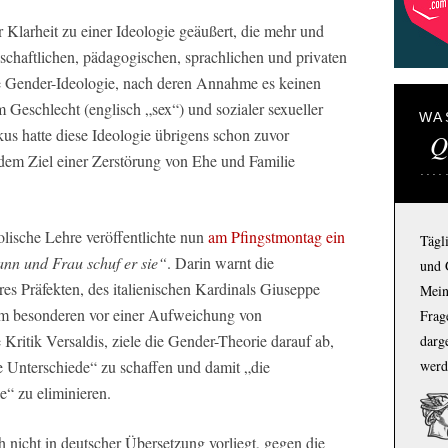
r Klarheit zu einer Ideologie geäußert, die mehr und
nschaftlichen, pädagogischen, sprachlichen und privaten
die Gender-Ideologie, nach deren Annahme es keinen
eschlecht (englisch „sex“) und sozialer sexueller
WA
skus hatte diese Ideologie übrigens schon zuvor
Q
t dem Ziel einer Zerstörung von Ehe und Familie
olische Lehre veröffentlichte nun
am Pfingstmontag ein
Tägl
nn und Frau schuf er sie“
. Darin warnt die
und 
es Präfekten, des italienischen Kardinals Giuseppe
Mein
 im besonderen vor einer Aufweichung von
Frage
Kritik Versaldis, ziele die Gender-Theorie darauf ab,
darg
werd
e Unterschiede“ zu schaffen und damit „die
e“ zu eliminieren.
h nicht in deutscher Übersetzung vorliegt, gegen die