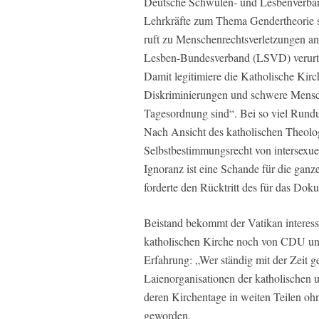
Deutsche Schwulen- und Lesbenverban
Lehrkräfte zum Thema Gendertheorie sc
ruft zu Menschenrechtsverletzungen an
Lesben-Bundesverband (LSVD) verurteilt
Damit legitimiere die Katholische Kirch
Diskriminierungen und schwere Mensch
Tagesordnung sind“. Bei so viel Rundu
Nach Ansicht des katholischen Theolo
Selbstbestimmungsrecht von intersexue
Ignoranz ist eine Schande für die gan
forderte den Rücktritt des für das Dok
Beistand bekommt der Vatikan interes
katholischen Kirche noch von CDU und 
Erfahrung: „Wer ständig mit der Zeit ge
Laienorganisationen der katholischen u
deren Kirchentage in weiten Teilen oh
geworden.