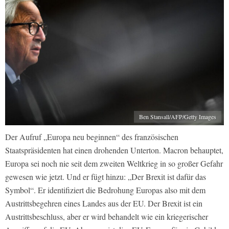
Ben Stansall/AFP/Getty Images
Der Aufruf „Europa neu beginnen“ des französischen
Staatspräsidenten hat einen drohenden Unterton. Macron behauptet,
Europa sei noch nie seit dem zweiten Weltkrieg in so großer Gefahr
gewesen wie jetzt. Und er fügt hinzu: „Der Brexit ist dafür das
Symbol“. Er identifiziert die Bedrohung Europas also mit dem
Austrittsbegehren eines Landes aus der EU. Der Brexit ist ein
Austrittsbeschluss, aber er wird behandelt wie ein kriegerischer