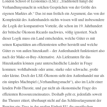
London School of Economics (LSE): „Traditionell hängt die
Verhandlungsmacht in solchen Gesprächen von der Größe des
eigenen Marktes ab.“ Das ist nun freilich ein Argument, das von der
Komplexität des Außenhandels nichts wissen will und insbesondere
die Logik der komparativen Vorteile, die schon im 19. Jahrhundert
der britische Ökonom Ricardo nachwies, völlig ignoriert. Nach
dieser Logik muss ein Land entscheiden, welche Güter es mit
seinen Kapazitäten am effizientesten selber herstellt und welche
Güter es von außen hinzukauft – der Außenhandelt funktioniert also
nach der Make-or-Buy-Alternative. Als Lieferanten für das
Hinzukaufen können ganz unterschiedliche Länder in Frage
kommen: wohlhabende oder arme, starke oder schwache, große
oder kleine. Doch der LSE-Ökonom sieht den Außenhandel nur als
ein simples Machtspiel („Verhandlungsmacht“), also im Licht einer
kruden Polit-Theorie, und gar nicht als ökonomische Frage des
effizienten Ressourceneinsatzes. Deshalb geht er, jedenfalls soweit
ihn Theurer zitiert, überhaupt nicht auf das Schlüsselargument der
Brexiter ein: Dass in der großen Einheit EU die spezifischen