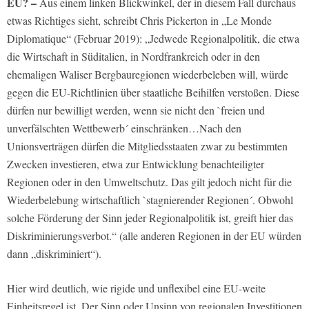
EU? –
Aus einem linken Blickwinkel, der in diesem Fall durchaus
etwas Richtiges sieht, schreibt Chris Pickerton in „Le Monde
Diplomatique“ (Februar 2019): „Jedwede Regionalpolitik, die etwa
die Wirtschaft in Süditalien, in Nordfrankreich oder in den
ehemaligen Waliser Bergbauregionen wiederbeleben will, würde
gegen die EU-Richtlinien über staatliche Beihilfen verstoßen. Diese
dürfen nur bewilligt werden, wenn sie nicht den `freien und
unverfälschten Wettbewerb´ einschränken…Nach den
Unionsverträgen dürfen die Mitgliedsstaaten zwar zu bestimmten
Zwecken investieren, etwa zur Entwicklung benachteiligter
Regionen oder in den Umweltschutz. Das gilt jedoch nicht für die
Wiederbelebung wirtschaftlich `stagnierender Regionen´. Obwohl
solche Förderung der Sinn jeder Regionalpolitik ist, greift hier das
Diskriminierungsverbot.“ (alle anderen Regionen in der EU würden
dann „diskriminiert“).
Hier wird deutlich, wie rigide und unflexibel eine EU-weite
Einheitsregel ist. Der Sinn oder Unsinn von regionalen Investitionen