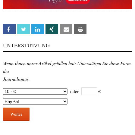
Facebook
Twitter
Linkedin
Xing
Email
Print
UNTERSTÜTZUNG
Wenn Ihnen unser Artikel gefallen hat: Unterstützen Sie diese Form
des
Journalismus.
oder
€
Weiter