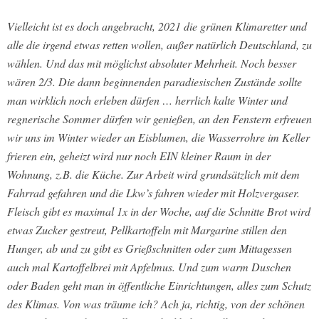
Vielleicht ist es doch angebracht, 2021 die grünen Klimaretter und
alle die irgend etwas retten wollen, außer natürlich Deutschland, zu
wählen. Und das mit möglichst absoluter Mehrheit. Noch besser
wären 2/3. Die dann beginnenden paradiesischen Zustände sollte
man wirklich noch erleben dürfen … herrlich kalte Winter und
regnerische Sommer dürfen wir genießen, an den Fenstern erfreuen
wir uns im Winter wieder an Eisblumen, die Wasserrohre im Keller
frieren ein, geheizt wird nur noch EIN kleiner Raum in der
Wohnung, z.B. die Küche. Zur Arbeit wird grundsätzlich mit dem
Fahrrad gefahren und die Lkw’s fahren wieder mit Holzvergaser.
Fleisch gibt es maximal 1x in der Woche, auf die Schnitte Brot wird
etwas Zucker gestreut, Pellkartoffeln mit Margarine stillen den
Hunger, ab und zu gibt es Grießschnitten oder zum Mittagessen
auch mal Kartoffelbrei mit Apfelmus. Und zum warm Duschen
oder Baden geht man in öffentliche Einrichtungen, alles zum Schutz
des Klimas. Von was träume ich? Ach ja, richtig, von der schönen