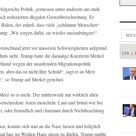
rfolgreiche Politik, gemessen unter anderem am stark
ch reduzierten illegalen Grenzüberschreitung. Er
e Biden, der zuließ, dass viele „schlimme Menschen“
mp: „Wir sorgen dafür, sie wieder rauszubringen!“
MEI
utschland jetzt vor massiven Schwierigkeiten aufgrund
24h
zehnts steht. Trump hatte die damalige Kanzlerin Merkel
schland wegen der ausufernden Migrationspolitik
en, aber das ist nicht Ihre Schuld“, sagt er an Merz
t“, so Trump auf Merkel gerichtet.
erz ist es nicht. Der mittlerweile mit wirklich allen
rschiedene Arten meucheln: Laut und brutal wie bei
i, oder freundlich und charmant durch Nichtbeachtung
en, konnte sich mal an die Nase fassen und lediglich
mal hier im Weißen Haus sitzen zu dürfen. Trump mußte