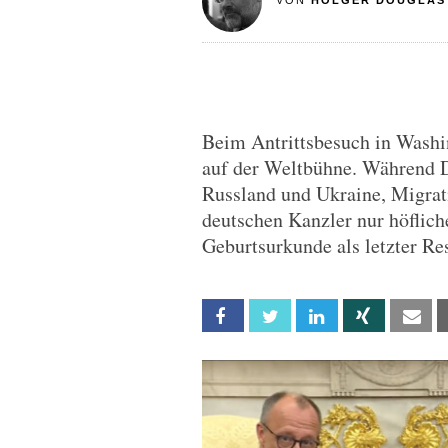
VON
HOLGER DOUGLAS
Beim Antrittsbesuch in Washi
auf der Weltbühne. Während D
Russland und Ukraine, Migrat
deutschen Kanzler nur höflic
Geburtsurkunde als letzter R
Facebook
Twitter
Linkedin
Xing
Em