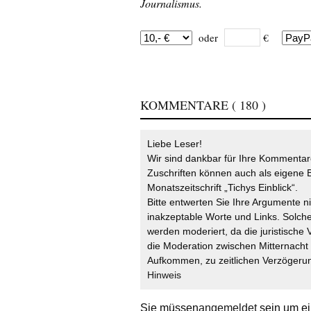
Journalismus.
oder
€
KOMMENTARE
( 180 )
Liebe Leser!
Wir sind dankbar für Ihre Kommentare
Zuschriften können auch als eigene B
Monatszeitschrift „Tichys Einblick“.
Bitte entwerten Sie Ihre Argumente n
inakzeptable Worte und Links. Solche
werden moderiert, da die juristische 
die Moderation zwischen Mitternach
Aufkommen, zu zeitlichen Verzögerun
Hinweis
Sie müssen
angemeldet
sein um ei