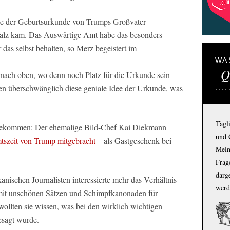
ie der Geburtsurkunde von Trumps Großvater
 Pfalz kam. Das Auswärtige Amt habe das besonders
r das selbst behalten, so Merz begeistert im
WA
Q
 nach oben, wo denn noch Platz für die Urkunde sein
ten überschwänglich diese geniale Idee der Urkunde, was
Tägl
 bekommen: Der ehemalige Bild-Chef Kai Diekmann
und 
mtszeit von Trump mitgebracht
– als Gastgeschenk bei
Mein
Frage
darg
anischen Journalisten interessierte mehr das Verhältnis
werd
mit unschönen Sätzen und Schimpfkanonaden für
ollten sie wissen, was bei den wirklich wichtigen
esagt wurde.