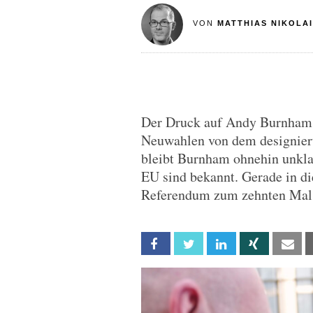
VON
MATTHIAS NIKOLAI
Der Druck auf Andy Burnham w
Neuwahlen von dem designiert
bleibt Burnham ohnehin unklar
EU sind bekannt. Gerade in di
Referendum zum zehnten Mal
Facebook
Twitter
Linkedin
Xing
Em