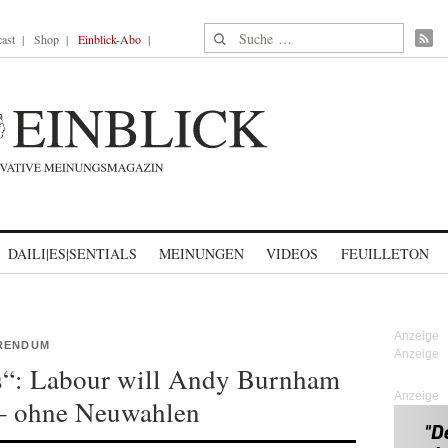
Suche nach:
ast
Shop
Einblick-Abo
DAILI|ES|SENTIALS
MEINUNGEN
VIDEOS
FEUILLETON
ERENDUM
ns“: Labour will Andy Burnham
Anzeige
– ohne Neuwahlen