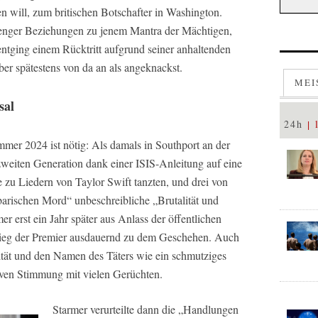
en will, zum britischen Botschafter in Washington.
enger Beziehungen zu jenem Mantra der Mächtigen,
 entging einem Rücktritt aufgrund seiner anhaltenden
ber spätestens von da an als angeknackst.
MEI
sal
24h
er 2024 ist nötig: Als damals in Southport an der
zweiten Generation dank einer ISIS-Anleitung auf eine
zu Liedern von Taylor Swift tanzten, und drei von
barischen Mord“ unbeschreibliche „Brutalität und
r erst ein Jahr später aus Anlass der öffentlichen
eg der Premier ausdauernd zu dem Geschehen. Auch
tät und den Namen des Täters wie ein schmutziges
iven Stimmung mit vielen Gerüchten.
Starmer verurteilte dann die „Handlungen