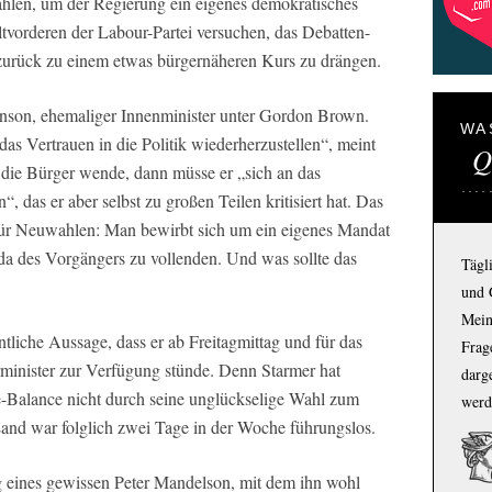
ahlen, um der Regierung ein eigenes demokratisches
tvorderen der Labour-Partei versuchen, das Debatten-
 zurück zu einem etwas bürgernäheren Kurs zu drängen.
hnson, ehemaliger Innenminister unter Gordon Brown.
WA
as Vertrauen in die Politik wiederherzustellen“, meint
Q
die Bürger wende, dann müsse er „sich an das
 das er aber selbst zu großen Teilen kritisiert hat. Das
 für Neuwahlen: Man bewirbt sich um ein eigenes Mandat
a des Vorgängers zu vollenden. Und was sollte das
Tägl
und 
Mein
ntliche Aussage, dass er ab Freitagmittag und für das
Frage
minister zur Verfügung stünde. Denn Starmer hat
darg
e-Balance nicht durch seine unglückselige Wahl zum
werd
Land war folglich zwei Tage in der Woche führungslos.
g eines gewissen Peter Mandelson, mit dem ihn wohl