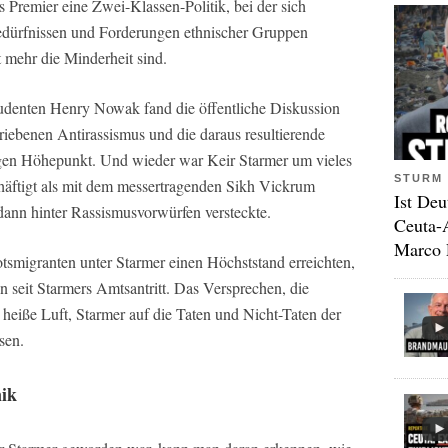
ls Premier eine Zwei-Klassen-Politik, bei der sich
edürfnissen und Forderungen ethnischer Gruppen
ht mehr die Minderheit sind.
denten Henry Nowak fand die öffentliche Diskussion
riebenen Antirassismus und die daraus resultierende
igen Höhepunkt. Und wieder war Keir Starmer um vieles
STURM 
häftigt als mit dem messertragenden Sikh Vickrum
Ist Deu
dann hinter Rassismusvorwürfen versteckte.
Ceuta-
Marco 
smigranten unter Starmer einen Höchststand erreichten,
n seit Starmers Amtsantritt. Das Versprechen, die
heiße Luft, Starmer auf die Taten und Nicht-Taten der
sen.
ik