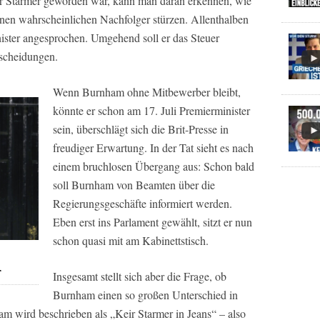
ir Starmer geworden war, kann man daran erkennen, wie
nen wahrscheinlichen Nachfolger stürzen. Allenthalben
ister angesprochen. Umgehend soll er das Steuer
scheidungen.
Wenn Burnham ohne Mitbewerber bleibt,
könnte er schon am 17. Juli Premierminister
sein, überschlägt sich die Brit-Presse in
freudiger Erwartung. In der Tat sieht es nach
einem bruchlosen Übergang aus: Schon bald
soll Burnham von Beamten über die
Regierungsgeschäfte informiert werden.
Eben erst ins Parlament gewählt, sitzt er nun
schon quasi mit am Kabinettstisch.
r
Insgesamt stellt sich aber die Frage, ob
Burnham einen so großen Unterschied in
 wird beschrieben als „Keir Starmer in Jeans“ – also