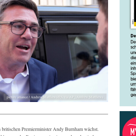
picture alliance / Andrew Matthews/PA via AP | Andrew Matthews
n britischen Premierminister Andy Burnham wächst.