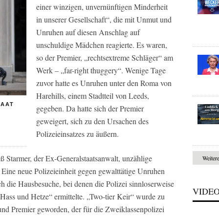
einer winzigen, unvernünftigen Minderheit
in unserer Gesellschaft“, die mit Unmut und
Unruhen auf diesen Anschlag auf
unschuldige Mädchen reagierte. Es waren,
so der Premier, „rechtsextreme Schläger“ am
Werk – „far-right thuggery“. Wenige Tage
zuvor hatte es Unruhen unter den Roma von
Harehills, einem Stadtteil von Leeds,
TAAT
gegeben. Da hatte sich der Premier
geweigert, sich zu den Ursachen des
Polizeieinsatzes zu äußern.
eß Starmer, der Ex-Generalstaatsanwalt, unzählige
Weiter
. Eine neue Polizeieinheit gegen gewalttätige Unruhen
 die Hausbesuche, bei denen die Polizei sinnloserweise
VIDE
ass und Hetze“ ermittelte. „Two-tier Keir“ wurde zu
und Premier geworden, der für die Zweiklassenpolizei