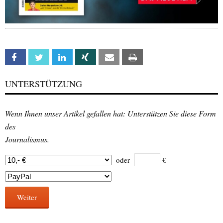
Facebook
Twitter
Linkedin
Xing
Email
Print
UNTERSTÜTZUNG
Wenn Ihnen unser Artikel gefallen hat: Unterstützen Sie diese Form
des
Journalismus.
oder
€
Weiter