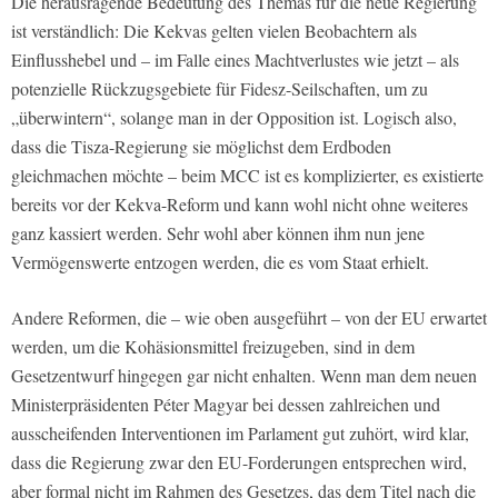
Die herausragende Bedeutung des Themas für die neue Regierung
ist verständlich: Die Kekvas gelten vielen Beobachtern als
Einflusshebel und – im Falle eines Machtverlustes wie jetzt – als
potenzielle Rückzugsgebiete für Fidesz-Seilschaften, um zu
„überwintern“, solange man in der Opposition ist. Logisch also,
dass die Tisza-Regierung sie möglichst dem Erdboden
gleichmachen möchte – beim MCC ist es komplizierter, es existierte
bereits vor der Kekva-Reform und kann wohl nicht ohne weiteres
ganz kassiert werden. Sehr wohl aber können ihm nun jene
Vermögenswerte entzogen werden, die es vom Staat erhielt.
Andere Reformen, die – wie oben ausgeführt – von der EU erwartet
werden, um die Kohäsionsmittel freizugeben, sind in dem
Gesetzentwurf hingegen gar nicht enhalten. Wenn man dem neuen
Ministerpräsidenten Péter Magyar bei dessen zahlreichen und
ausscheifenden Interventionen im Parlament gut zuhört, wird klar,
dass die Regierung zwar den EU-Forderungen entsprechen wird,
aber formal nicht im Rahmen des Gesetzes, das dem Titel nach die