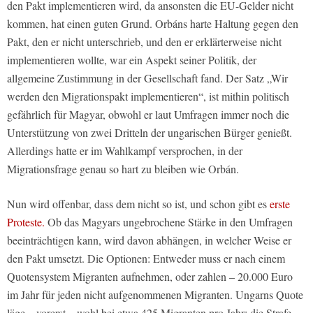
den Pakt implementieren wird, da ansonsten die EU-Gelder nicht
kommen, hat einen guten Grund. Orbáns harte Haltung gegen den
Pakt, den er nicht unterschrieb, und den er erklärterweise nicht
implementieren wollte, war ein Aspekt seiner Politik, der
allgemeine Zustimmung in der Gesellschaft fand. Der Satz „Wir
werden den Migrationspakt implementieren“, ist mithin politisch
gefährlich für Magyar, obwohl er laut Umfragen immer noch die
Unterstützung von zwei Dritteln der ungarischen Bürger genießt.
Allerdings hatte er im Wahlkampf versprochen, in der
Migrationsfrage genau so hart zu bleiben wie Orbán.
Nun wird offenbar, dass dem nicht so ist, und schon gibt es
erste
Proteste.
Ob das Magyars ungebrochene Stärke in den Umfragen
beeinträchtigen kann, wird davon abhängen, in welcher Weise er
den Pakt umsetzt. Die Optionen: Entweder muss er nach einem
Quotensystem Migranten aufnehmen, oder zahlen – 20.000 Euro
im Jahr für jeden nicht aufgenommenen Migranten. Ungarns Quote
läge – vorerst – wohl bei etwa 425 Migranten pro Jahr; die Strafe,