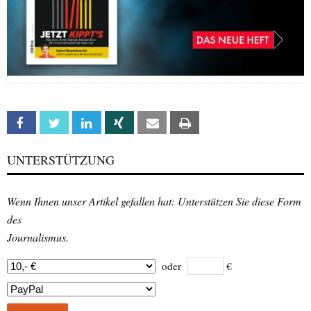
Facebook
Twitter
Linkedin
Xing
Email
Print
UNTERSTÜTZUNG
Wenn Ihnen unser Artikel gefallen hat: Unterstützen Sie diese Form
des
Journalismus.
oder
€