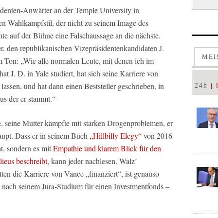
sidenten-Anwärter an der Temple University in
nen Wahlkampfstil, der nicht zu seinem Image des
te auf der Bühne eine Falschaussage an die nächste.
r, den republikanischen Vizepräsidentenkandidaten J.
MEI
m Ton: „Wie alle normalen Leute, mit denen ich im
 J. D. in Yale studiert, hat sich seine Karriere von
24h
 lassen, und hat dann einen Beststeller geschrieben, in
us der er stammt.“
e, seine Mutter kämpfte mit starken Drogenproblemen, er
rhaupt. Dass er in seinem Buch
„Hillbilly Elegy“
von 2016
ht, sondern es mit
Empathie und klarem Blick für den
ieus beschreibt
, kann jeder nachlesen. Walz’
en die Karriere von Vance „finanziert“, ist genauso
e nach seinem Jura-Studium für einen Investmentfonds –