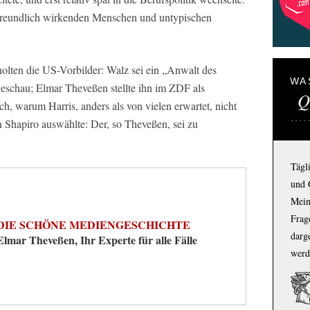
d freundlich wirkenden Menschen und untypischen
olten die US-Vorbilder: Walz sei ein „Anwalt des
WA
schau; Elmar Theveßen stellte ihn im ZDF als
Q
h, warum Harris, anders als von vielen erwartet, nicht
 Shapiro auswählte: Der, so Theveßen, sei zu
Tägl
und 
Mein
Frage
DIE SCHÖNE MEDIENGESCHICHTE
darg
Elmar Theveßen, Ihr Experte für alle Fälle
werd