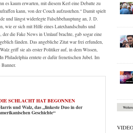
ann es kaum erwarten, mit diesem Kerl eine Debatte zu
aufraffen kann, von der Couch aufzustehen.“ Damit spielt
de und längst widerlegte Falschbehauptung an, J. D.
, wie er sich mit Hilfe eines Latexhandschuhs und
ge, der die Fake News in Umlauf brachte, gab sogar eine
ngeblich fänden. Das angebliche Zitat war frei erfunden,
Walz griff sie als erster Politiker auf, in dem Wissen,
n Philadelphia erntete er dafür frenetischen Jubel. Im
e Banner.
DIE SCHLACHT HAT BEGONNEN
Harris und Walz, das „linkeste Duo in der
Weiter
amerikanischen Geschichte“
VIDE