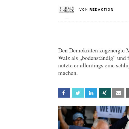
VON
REDAKTION
Den Demokraten zugeneigte M
Walz als „bodenständig“ und f
nutzte er allerdings eine sc
machen.
Facebook
Twitter
Linkedin
Xing
Em