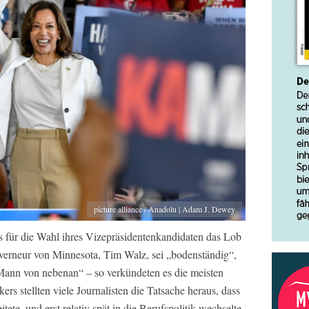
picture alliance / Anadolu | Adam J. Dewey
 für die Wahl ihres Vizepräsidentenkandidaten das Lob
verneur von Minnesota, Tim Walz, sei „bodenständig“,
„Mann von nebenan“ – so verkündeten es die meisten
rs stellten viele Journalisten die Tatsache heraus, dass
tete, und erst relativ spät in die Berufspolitik wechselte.