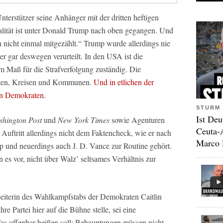
nterstützer seine Anhänger mit der dritten heftigen
alität ist unter Donald Trump nach oben gegangen. Und
nicht einmal mitgezählt.“ Trump wurde allerdings nie
er gar deswegen verurteilt. In den USA ist die
 Maß für die Strafverfolgung zuständig. Die
aaten, Kreisen und Kommunen.
Und in etlichen der
en Demokraten.
STURM 
Ist Deu
hington Post
und
New York Times
sowie Agenturen
Ceuta-
uftritt allerdings nicht dem Faktencheck, wie er nach
Marco 
 und neuerdings auch J. D. Vance zur Routine gehört.
vor, nicht über Walz’ seltsames Verhältnis zur
rbeiterin des Wahlkampfstabs der Demokraten Caitlin
e Partei hier auf die Bühne stelle, sei eine
s offenbar heißen soll: Behauptungen müssen nicht