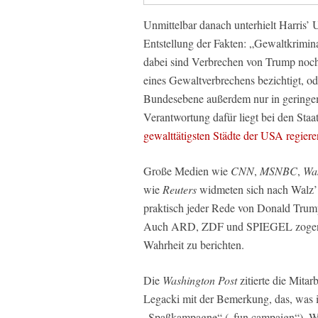
Unmittelbar danach unterhielt Harris’ U
Entstellung der Fakten: „Gewaltkrimin
dabei sind Verbrechen von Trump noch 
eines Gewaltverbrechens bezichtigt, od
Bundesebene außerdem nur in geringem
Verantwortung dafür liegt bei den St
gewalttätigsten Städte der USA regier
Große Medien wie
CNN
,
MSNBC
,
Was
wie
Reuters
widmeten sich nach Walz’ A
praktisch jeder Rede von Donald Trump
Auch ARD, ZDF und SPIEGEL zogen es 
Wahrheit zu berichten.
Die
Washington Post
zitierte die Mita
Legacki mit der Bemerkung, das, was ihr
„Spaßkampagne“ („fun campaign“). Wa