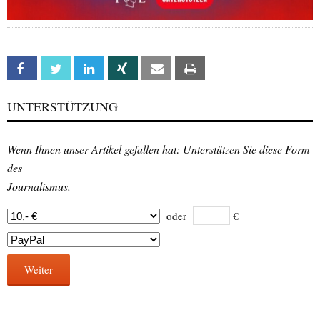
Facebook
Twitter
Linkedin
Xing
Email
Print
UNTERSTÜTZUNG
Wenn Ihnen unser Artikel gefallen hat: Unterstützen Sie diese Form
des
Journalismus.
oder
€
Weiter