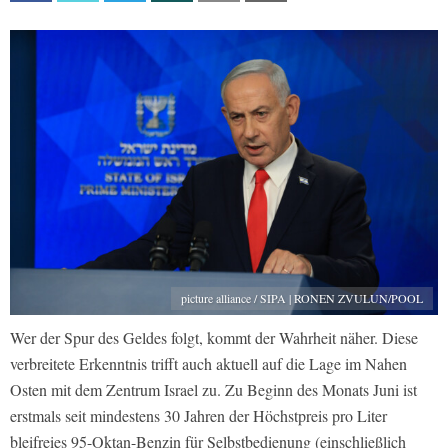
picture alliance / SIPA | RONEN ZVULUN/POOL
Wer der Spur des Geldes folgt, kommt der Wahrheit näher. Diese
verbreitete Erkenntnis trifft auch aktuell auf die Lage im Nahen
Osten mit dem Zentrum Israel zu. Zu Beginn des Monats Juni ist
erstmals seit mindestens 30 Jahren der Höchstpreis pro Liter
bleifreies 95-Oktan-Benzin für Selbstbedienung (einschließlich