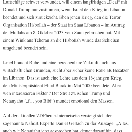
Luftschläge schwer verwundet, will einem langfristigen „Deal“ mit
Donald Trump nur zustimmen, wenn Israel den Krieg im Libanon
beendet und sich zurückzieht. Eben jenen Krieg, den die Terror-
Organisation Hisbollah – der Staat im Staat Libanon – im Auftrag
der Mullahs am 8. Oktober 2023 vom Zaun gebrochen hat. Mit
einem Wink aus Teheran an die Hisbollah würde das Schießen
umgehend beendet sein.
Israel braucht Ruhe und eine berechenbare Zukunft auch aus
wirtschaftlichen Gründen, sucht aber sicher keine Rolle als Besatzer
im Libanon. Das ist auch eine Lehre aus dem 18-jährigen Krieg,
den Ministerpräsident Ehud Barak im Mai 2000 beendete. Aber
wen interessieren Fakten? Der Streit zwischen Trump und
Netanyahu („f… you Bibi“) mundet emotional den Massen.
Auf der aktuellen ZDFheute-Internetseite versteigt sich der
sogenannte Nahost-Experte Daniel Gerlach zu der Aussage: „Alles,
auch wie Netanjahu jetzt gesprochen hat, deutet darauf hin, dass