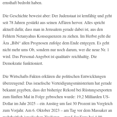
ernsthaft bedroht haben.
Die Geschichte beweist aber: Der Judenstaat ist lernfähig und geht
seit 78 Jahren gestärkt aus seinen Affären hervor. Alles spricht
aktuell dafür, dass man in Jerusalem gerade dabei ist, aus den
Fehlern Netanyahus Konsequenzen zu ziehen. Im Herbst geht die
Ära „Bibi“ allen Prognosen zufolge dem Ende entgegen. Es geht
nicht mehr ums Ob, sondern nur noch darum, wer die neue Nr. 1
wird. Das Personal-Angebot ist qualitativ reichhaltig. Die
Demokratie funktioniert.
Die Wirtschafts-Fakten erklären die politischen Entwicklungen
überzeugend: Das israelische Verteidigungsministerium hat gerade
bekannt gegeben, dass der bisherige Rekord bei Rüstungsexporten
zum fünften Mal in Folge gebrochen wurde: 19,2 Milliarden US-
Dollar im Jahr 2025 – ein Anstieg um fast 30 Prozent im Vergleich
zum Vorjahr. Am 6. Oktober 2023 – am Tag vor dem Massaker an
mehrheitlich israelischen Zivilisten – stand der Euro bei 4,09