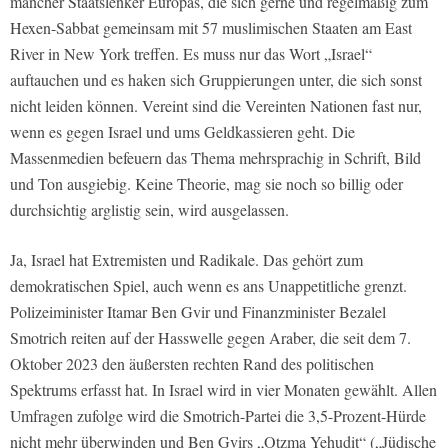
mancher Staatslenker Europas, die sich gerne und regelmäßig zum
Hexen-Sabbat gemeinsam mit 57 muslimischen Staaten am East
River in New York treffen. Es muss nur das Wort „Israel“
auftauchen und es haken sich Gruppierungen unter, die sich sonst
nicht leiden können. Vereint sind die Vereinten Nationen fast nur,
wenn es gegen Israel und ums Geldkassieren geht. Die
Massenmedien befeuern das Thema mehrsprachig in Schrift, Bild
und Ton ausgiebig. Keine Theorie, mag sie noch so billig oder
durchsichtig arglistig sein, wird ausgelassen.
Ja, Israel hat Extremisten und Radikale. Das gehört zum
demokratischen Spiel, auch wenn es ans Unappetitliche grenzt.
Polizeiminister Itamar Ben Gvir und Finanzminister Bezalel
Smotrich reiten auf der Hasswelle gegen Araber, die seit dem 7.
Oktober 2023 den äußersten rechten Rand des politischen
Spektrums erfasst hat. In Israel wird in vier Monaten gewählt. Allen
Umfragen zufolge wird die Smotrich-Partei die 3,5-Prozent-Hürde
nicht mehr überwinden und Ben Gvirs „Otzma Yehudit“ („Jüdische