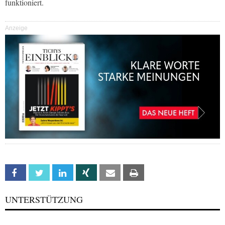
funktioniert.
Anzeige
Facebook
Twitter
Linkedin
Xing
Email
Print
UNTERSTÜTZUNG