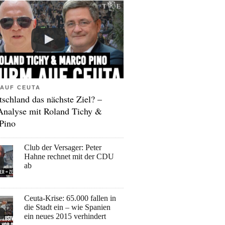
AUF CEUTA
tschland das nächste Ziel? –
Analyse mit Roland Tichy &
Pino
Club der Versager: Peter
Hahne rechnet mit der CDU
ab
Ceuta-Krise: 65.000 fallen in
die Stadt ein – wie Spanien
ein neues 2015 verhindert