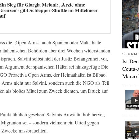
Ein Sieg für Giorgia Meloni: „Ärzte ohne
Grenzen“ gibt Schlepper-Shuttle im Mittelmeer
auf
 dass die „Open Arms“ auch Spanien oder Malta hätte
r italienischen Behörden aber drei Wochen widerstanden
STURM 
spruch. Salvini selbst hielt der Justiz Befangenheit vor,
Ist Deu
um Argument der spanischen Häfen sei hinzugefügt: Die
Ceuta-
GO Proactiva Open Arms, der Heimathafen ist Bilbao.
Marco 
 Arms nicht nur Salvini, sondern auch die NGO als Teil
ten als bloßes Mittel zum Zweck dienten, um Druck auf
 Punkt ähnlich gesehen. Salvinis Anwältin hob hervor,
e Migranten sei – sondern vielmehr ein Urteil gegen
he Zwecke missbrauchten.