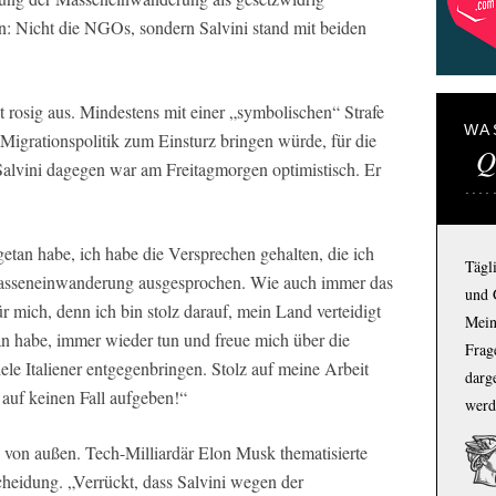
: Nicht die NGOs, sondern Salvini stand mit beiden
ht rosig aus. Mindestens mit einer „symbolischen“ Strafe
WA
 Migrationspolitik zum Einsturz bringen würde, für die
Q
 Salvini dagegen war am Freitagmorgen optimistisch. Er
 getan habe, ich habe die Versprechen gehalten, die ich
Tägl
asseneinwanderung ausgesprochen. Wie auch immer das
und 
 für mich, denn ich bin stolz darauf, mein Land verteidigt
Mein
an habe, immer wieder tun und freue mich über die
Frage
le Italiener entgegenbringen. Stolz auf meine Arbeit
darg
 auf keinen Fall aufgeben!“
werd
e von außen. Tech-Milliardär Elon Musk thematisierte
cheidung. „Verrückt, dass Salvini wegen der