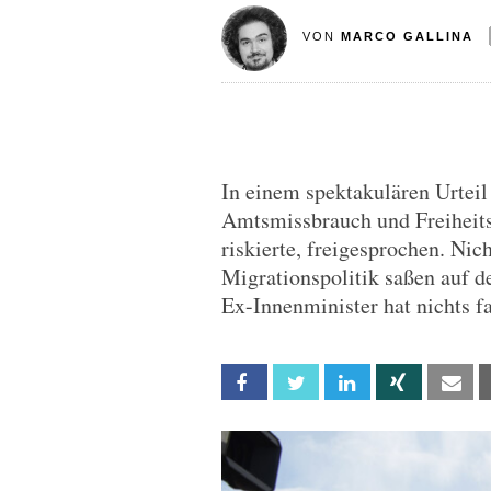
VON
MARCO GALLINA
In einem spektakulären Urteil
Amtsmissbrauch und Freiheits
riskierte, freigesprochen. Nic
Migrationspolitik saßen auf de
Ex-Innenminister hat nichts f
Facebook
Twitter
Linkedin
Xing
Em