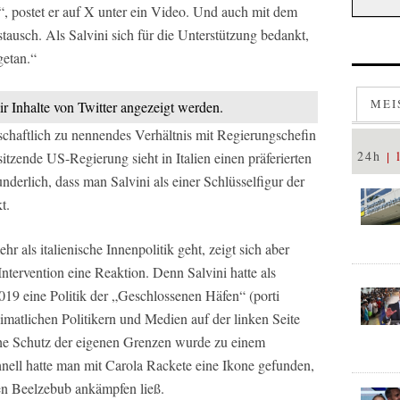
!“, postet er auf X unter ein Video. Und auch mit dem
ustausch. Als Salvini sich für die Unterstützung bedankt,
getan.“
MEI
ir Inhalte von Twitter angezeigt werden.
schaftlich zu nennendes Verhältnis mit Regierungschefin
24h
tzende US-Regierung sieht in Italien einen präferierten
derlich, dass man Salvini als einer Schlüsselfigur der
t.
r als italienische Innenpolitik geht, zeigt sich aber
Intervention eine Reaktion. Denn Salvini hatte als
019 eine Politik der „Geschlossenen Häfen“ (porti
heimatlichen Politikern und Medien auf der linken Seite
che Schutz der eigenen Grenzen wurde zu einem
ell hatte man mit Carola Rackete eine Ikone gefunden,
en Beelzebub ankämpfen ließ.