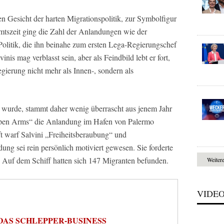
n Gesicht der harten Migrationspolitik, zur Symbolfigur
mtszeit ging die Zahl der Anlandungen wie der
Politik, die ihn beinahe zum ersten Lega-Regierungschef
nis mag verblasst sein, aber als Feindbild lebt er fort,
egierung nicht mehr als Innen-, sondern als
t wurde, stammt daher wenig überrascht aus jenem Jahr
pen Arms“ die Anlandung im Hafen von Palermo
ft warf Salvini „Freiheitsberaubung“ und
ng sei rein persönlich motiviert gewesen. Sie forderte
. Auf dem Schiff hatten sich 147 Migranten befunden.
Weiter
VIDE
DAS SCHLEPPER-BUSINESS