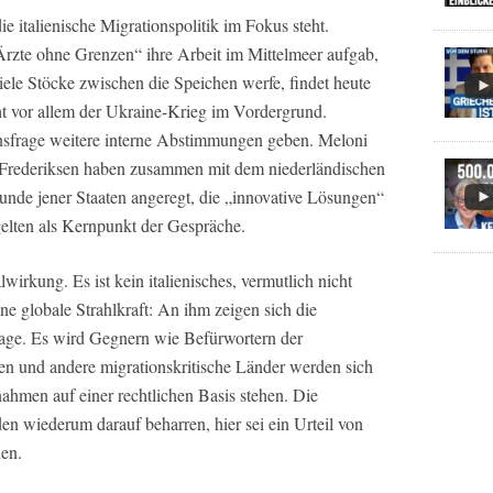
die italienische Migrationspolitik im Fokus steht.
e ohne Grenzen“ ihre Arbeit im Mittelmeer aufgab,
viele Stöcke zwischen die Speichen werfe, findet heute
teht vor allem der Ukraine-Krieg im Vordergrund.
ionsfrage weitere interne Abstimmungen geben. Meloni
 Frederiksen haben zusammen mit dem niederländischen
unde jener Staaten angeregt, die „innovative Lösungen“
elten als Kernpunkt der Gespräche.
irkung. Es ist kein italienisches, vermutlich nicht
ne globale Strahlkraft: An ihm zeigen sich die
frage. Es wird Gegnern wie Befürwortern der
en und andere migrationskritische Länder werden sich
nahmen auf einer rechtlichen Basis stehen. Die
n wiederum darauf beharren, hier sei ein Urteil von
en.