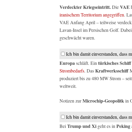
Verdeckter Kriegseintritt.
VAE
Die
h
iranischem Territorium angegriffen
. L
VAE Anfang April – teilweise verdeckt 
Lavan-Insel im Persischen Golf. Dabei
geschwächt waren.
Ich bin damit einverstanden, dass m
Europa
türkisches Schiff
schläft. Ein
Kraftwerksschiff
Strombedarfs
. Das
M
produziert bis zu 480 MW Strom – sei
weltweit.
Microchip-Geopolitk
Notizen zur
in O
Ich bin damit einverstanden, dass m
Trump und Xi
Peking
Bei
geht es in