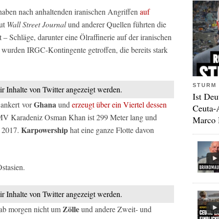
aben nach anhaltenden iranischen Angriffen
auf
aut
Wall Street Journal
und anderer Quellen führten die
– Schläge, darunter eine Ölraffinerie auf der iranischen
 wurden IRGC-Kontingente getroffen, die bereits stark
STURM 
ir Inhalte von Twitter angezeigt werden.
Ist Deu
Ghana
ankert vor
und
erzeugt über ein Viertel dessen
Ceuta-
V Karadeniz Osman Khan ist 299 Meter lang und
Marco 
Karpowership
t 2017.
hat eine ganze Flotte davon
stasien.
ir Inhalte von Twitter angezeigt werden.
Zölle
ab morgen nicht um
und andere Zweit- und