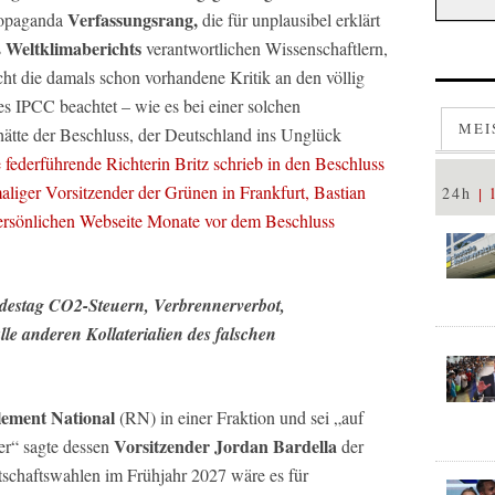
Verfassungsrang,
ropaganda
die für unplausibel erklärt
Weltklimaberichts
s
verantwortlichen Wissenschaftlern,
icht die damals schon vorhandene Kritik an den völlig
s IPCC beachtet – wie es bei einer solchen
MEI
 hätte der Beschluss, der Deutschland ins Unglück
 federführende Richterin Britz schrieb in den Beschluss
liger Vorsitzender der Grünen in Frankfurt, Bastian
24h
 persönlichen Webseite Monate vor dem Beschluss
destag CO2-Steuern, Verbrennerverbot,
e anderen Kollaterialien des falschen
ement National
(RN) in einer Fraktion und sei „auf
Vorsitzender Jordan Bardella
er“ sagte dessen
der
tschaftswahlen im Frühjahr 2027 wäre es für