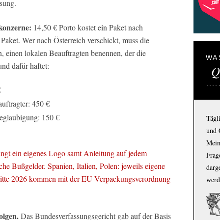
ssung.
konzerne:
14,50 € Porto kostet ein Paket nach
Paket. Wer nach Österreich verschickt, muss die
, einen lokalen Beauftragten benennen, der die
WA
und dafür haftet:
Q
€
uftragter: 450 €
beglaubigung: 150 €
Tägl
und 
Mein
langt ein eigenes Logo samt Anleitung auf jedem
Frage
he Bußgelder. Spanien, Italien, Polen: jeweils eigene
darg
Mitte 2026 kommen mit der EU-Verpackungsverordnung
werd
olgen.
Das Bundesverfassungsgericht gab auf der Basis