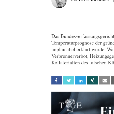
VON
FRITZ GOERGEN
Das Bundesverfassungsgericht
Temperaturprognose der grüne
unplausibel erklärt wurde. W
Verbrennerverbot, Heizungsge
Kollaterialien des falschen K
Facebook
Twitter
Linkedin
Xing
Em