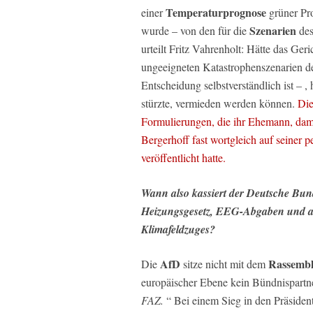
Temperaturprognose
einer
grüner P
Szenarien
wurde – von den für die
de
urteilt Fritz Vahrenholt: Hätte das Ger
ungeeigneten Katastrophenszenarien de
Entscheidung selbstverständlich ist – ,
stürzte, vermieden werden können.
Die
Formulierungen, die ihr Ehemann, dama
Bergerhoff fast wortgleich auf seiner
veröffentlicht hatte.
Wann also kassiert der Deutsche Bun
Heizungsgesetz, EEG-Abgaben und all
Klimafeldzuges?
AfD
Rassembl
Die
sitze nicht mit dem
europäischer Ebene kein Bündnispartn
FAZ.
“ Bei einem Sieg in den Präsiden