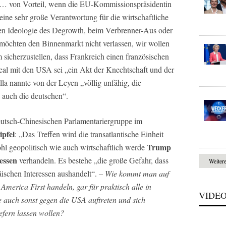
 … von Vorteil, wenn die EU-Kommissionspräsidentin
eine sehr große Verantwortung für die wirtschaftliche
en Ideologie des Degrowth, beim Verbrenner-Aus oder
öchten den Binnenmarkt nicht verlassen, wir wollen
 sicherzustellen, dass Frankreich einen französischen
deal mit den USA sei „ein Akt der Knechtschaft und der
la nannte von der Leyen „völlig unfähig, die
, auch die deutschen“.
utsch-Chinesischen Parlamentariergruppe im
pfel
: „Das Treffen wird die transatlantische Einheit
Trump
hl geopolitisch wie auch wirtschaftlich werde
essen
verhandeln. Es bestehe „die große Gefahr, dass
Weiter
ischen Interessen aushandelt“.
– Wie kommt man auf
America First handeln, gar für praktisch alle in
VIDE
e auch sonst gegen die USA auftreten und sich
liefern lassen wollen?