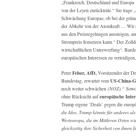
„Frankreich, Deutschland und Europa
von der Leyen zurückträte.“ Sie trage „
Schwächung Europas; ob bei der grün
der Abkehr von der Atomkraft … Wir m
aus den Preisregelungen aussteigen, um
Strompreis festsetzen kann.“ Der Zoll
wirtschaftlichen Unterwerfung“. Bardel
europäischen Interessen zu verteidigen
Felser, AfD,
Peter
Vorsitzender der De
US-China-Gi
Bundestag, erwartet vom
noch weiter schwächen
(NOZ).“
Sowo
europäische Inter
ohne Rücksicht auf
Trump eigene `Deals` gegen die europä
die Idee, Trump könnte für anderes als 
Westeuropa, die im Mittleren Osten wi
gleichzeitig ihre Sicherheit von ihnen 