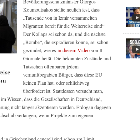
Bevölkerungsschutzminister Giorgos
Koumoutsakos stellte neulich fest, dass
„Tausende von in Izmir versammelten
Migranten bereit für die Weiterreise sind“.
Der Kollaps sei schon da, und die nächste
„Bombe“, die explodieren könne, sei schon
gezündet, wie es
in diesem Video
von Il
Giornale heißt. Die bekannten Zustände und
Tatsachen offenbaren jedem
eise
vernunftbegabten Bürger, dass diese EU
ern
keinen Plan hat, oder schlichtweg
überfordert ist. Stattdessen versucht man,
, im Wissen, dass die Gesellschaften in Deutschland,
rung nicht länger akzeptieren werden. Erdogan dagegen
hschub verlangen, wenn Projekte zum eigenen
nd in Griechenland generell sind schon am Limit,