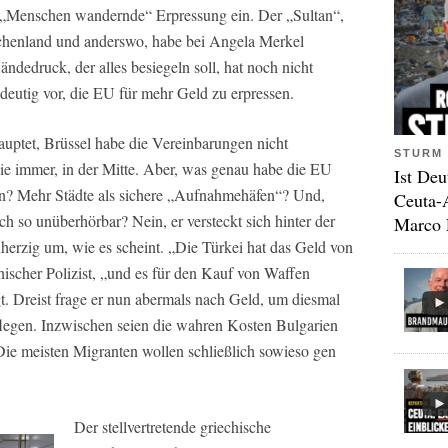
als „Menschen wandernde“ Erpressung ein. Der „Sultan“,
chenland und anderswo, habe bei Angela Merkel
Händedruck, der alles besiegeln soll, hat noch nicht
deutig vor, die EU für mehr Geld zu erpressen.
uptet, Brüssel habe die Vereinbarungen nicht
STURM 
wie immer, in der Mitte. Aber, was genau habe die EU
Ist Deu
en? Mehr Städte als sichere „Aufnahmehäfen“? Und,
Ceuta-
h so unüberhörbar? Nein, er versteckt sich hinter der
Marco 
herzig um, wie es scheint. „Die Türkei hat das Geld von
scher Polizist, „und es für den Kauf von Waffen
gt. Dreist frage er nun abermals nach Geld, um diesmal
flegen. Inzwischen seien die wahren Kosten Bulgarien
ie meisten Migranten wollen schließlich sowieso gen
Der stellvertretende griechische