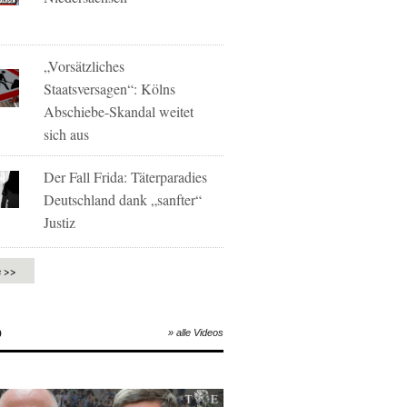
„Vorsätzliches
Staatsversagen“: Kölns
Abschiebe-Skandal weitet
sich aus
Der Fall Frida: Täterparadies
Deutschland dank „sanfter“
Justiz
e >>
O
» alle Videos