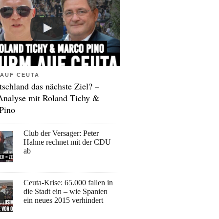
AUF CEUTA
tschland das nächste Ziel? –
Analyse mit Roland Tichy &
Pino
Club der Versager: Peter
Hahne rechnet mit der CDU
ab
Ceuta-Krise: 65.000 fallen in
die Stadt ein – wie Spanien
ein neues 2015 verhindert