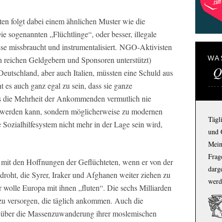
nten folgt dabei einem ähnlichen Muster wie die
e sogenannten „Flüchtlinge“, oder besser, illegale
se missbraucht und instrumentalisiert. NGO-Aktivisten
WA
 reichen Geldgebern und Sponsoren unterstützt)
Q
Deutschland, aber auch Italien, müssten eine Schuld aus
t es auch ganz egal zu sein, dass sie ganze
ass die Mehrheit der Ankommenden vermutlich nie
rt werden kann, sondern möglicherweise zu modernen
Tägl
 Sozialhilfesystem nicht mehr in der Lage sein wird,
und 
Mein
Frage
 mit den Hoffnungen der Geflüchteten, wenn er von der
darg
droht, die Syrer, Iraker und Afghanen weiter ziehen zu
werd
r wolle Europa mit ihnen „fluten“. Die sechs Milliarden
n zu versorgen, die täglich ankommen. Auch die
ts über die Massenzuwanderung ihrer moslemischen