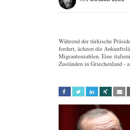
VON
GIOVANNI DERIU
Während der türkische Präsid
fordert, ächzen die Ankunftsl
Migrantenzahlen. Eine italien
Zuständen in Griechenland - a
Facebook
Twitter
Linkedin
Xing
Em