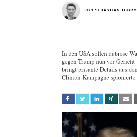
VON
SEBASTIAN THOR
In den USA sollen dubiose W
gegen Trump nun vor Gericht 
bringt brisante Details aus de
Clinton-Kampagne spionierte 
Facebook
Twitter
Linkedin
Xing
Em