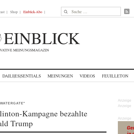
Suche nach:
ast
Shop
Einblick-Abo
DAILI|ES|SENTIALS
MEINUNGEN
VIDEOS
FEUILLETON
WATERGATE"
Clinton-Kampagne bezahlte
Anzeige
ald Trump