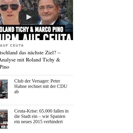
AUF CEUTA
tschland das nächste Ziel? –
Analyse mit Roland Tichy &
Pino
Club der Versager: Peter
Hahne rechnet mit der CDU
ab
Ceuta-Krise: 65.000 fallen in
die Stadt ein – wie Spanien
ein neues 2015 verhindert