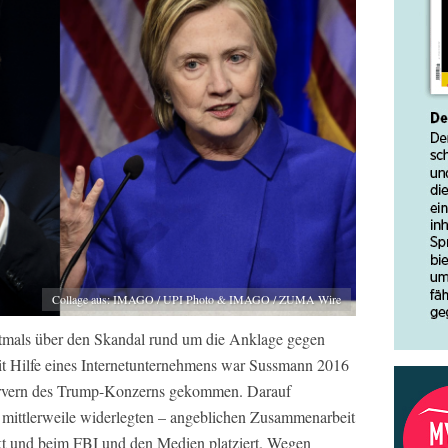
Collage aus: IMAGO / UPI Photo & IMAGO / ZUMA Wire
tmals über den Skandal rund um die Anklage gegen
t Hilfe eines Internetunternehmens war Sussmann 2016
Servern des Trump-Konzerns gekommen. Darauf
– mittlerweile widerlegten – angeblichen Zusammenarbeit
t und beim FBI und den Medien platziert. Wegen