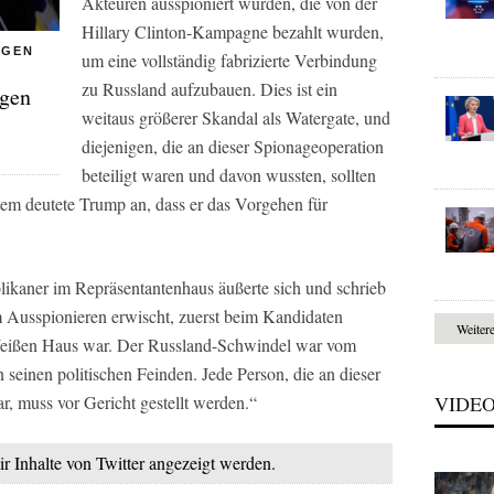
Akteuren ausspioniert wurden, die von der
Hillary Clinton-Kampagne bezahlt wurden,
EGEN
um eine vollständig fabrizierte Verbindung
zu Russland aufzubauen. Dies ist ein
egen
weitaus größerer Skandal als Watergate, und
diejenigen, die an dieser Spionageoperation
beteiligt waren und davon wussten, sollten
dem deutete Trump an, dass er das Vorgehen für
ikaner im Repräsentantenhaus äußerte sich und schrieb
 Ausspionieren erwischt, zuerst beim Kandidaten
Weiter
 Weißen Haus war. Der Russland-Schwindel war vom
n seinen politischen Feinden. Jede Person, die an dieser
VIDE
r, muss vor Gericht gestellt werden.“
ir Inhalte von Twitter angezeigt werden.