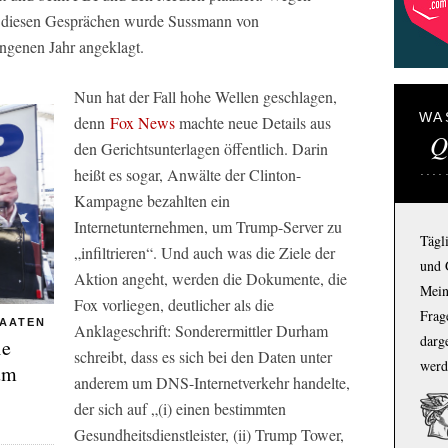
 diesen Gesprächen wurde Sussmann von
ngenen Jahr angeklagt.
Nun hat der Fall hohe Wellen geschlagen,
WA
denn
Fox News
machte neue Details aus
Q
den Gerichtsunterlagen öffentlich. Darin
heißt es sogar, Anwälte der Clinton-
Kampagne bezahlten ein
Internetunternehmen, um Trump-Server zu
Tägl
„infiltrieren“. Und auch was die Ziele der
und 
Aktion angeht, werden die Dokumente, die
Mein
Fox
vorliegen, deutlicher als die
Frage
TAATEN
Anklageschrift: Sonderermittler Durham
darg
ie
schreibt, dass es sich bei den Daten unter
werd
um
anderem um DNS-Internetverkehr handelte,
der sich auf „(i) einen bestimmten
Gesundheitsdienstleister, (ii) Trump Tower,