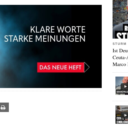
STURM 
Ist Deu
Ceuta-
Marco 
ail
Print