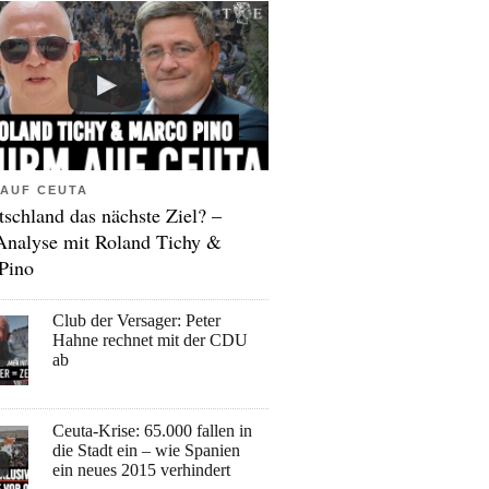
AUF CEUTA
tschland das nächste Ziel? –
Analyse mit Roland Tichy &
Pino
Club der Versager: Peter
Hahne rechnet mit der CDU
ab
Ceuta-Krise: 65.000 fallen in
die Stadt ein – wie Spanien
ein neues 2015 verhindert