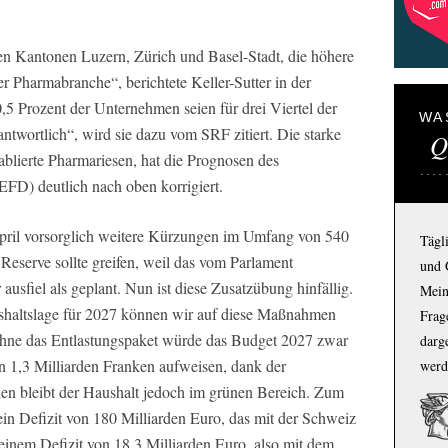
en Kantonen Luzern, Zürich und Basel-Stadt, die höhere
der Pharmabranche“, berichtete Keller-Sutter in der
5 Prozent der Unternehmen seien für drei Viertel der
WA
wortlich“, wird sie dazu vom SRF zitiert. Die starke
Q
ablierte Pharmariesen, hat die Prognosen des
FD) deutlich nach oben korrigiert.
April vorsorglich weitere Kürzungen im Umfang von 540
Tägl
Reserve sollte greifen, weil das vom Parlament
und 
ausfiel als geplant. Nun ist diese Zusatzübung hinfällig.
Mein
ushaltslage für 2027 können wir auf diese Maßnahmen
Frage
. Ohne das Entlastungspaket würde das Budget 2027 zwar
darg
on 1,3 Milliarden Franken aufweisen, dank der
werd
n bleibt der Haushalt jedoch im grünen Bereich. Zum
ein Defizit von 180 Milliarden Euro, das mit der Schweiz
 einem Defizit von 18,3 Milliarden Euro, also mit dem