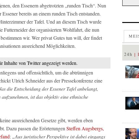
 jenen, den Essenern abgetrotzten „runden Tisch“. Nun
r Essener bereits an einem runden Tisch entstanden.
 Hinterzimmer der Tafel. Und an diesem Tisch wurde
die Futterneider der organisierten Wohlfahrt, die nun
MEI
 bestimmen wir. Wer privat Gutes tun will, der findet
nisationen ausreichend Möglichkeiten.
24h
ir Inhalte von Twitter angezeigt werden.
liegens und offensichtlich, um die abtrünnigen
hickt Ulrich Schneider aus der Pressekonferenz eine
as die Entscheidung der Essener Tafel anbelangt,
aufzunehmen, ist das objektiv eine ethnische
 keine ausreichenden Gesetze gibt, werden eben
ebt. Dazu passen die Erörterungen
Steffen Augsbergs,
efand
:
„Aus juristischer Perspektive ist dabei eingangs