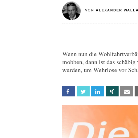
VON
ALEXANDER WALL
Wenn nun die Wohlfahrtverbän
mobben, dann ist das schäbig 
wurden, um Wehrlose vor Schä
Facebook
Twitter
Linkedin
Xing
Em