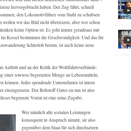
erenz hervorgebracht haben. Der Zug fährt, schnell
nommen, den Lokomotivführer vom Stuhl zu schubsen
 wollen wir das Bild nicht überreizen, aber wer schon
mlenken keine Option ist. Es geht immer geradeaus mit
im Kessel bestimmen die Geschwindigkeit. Und das für
nzuwanderung lichterloh brennt, ist auch keine neue
m Auftritt und an der Kritik der Wohlfahrtsverbände:
ung einer sowieso begrenzten Menge an Lebensmitteln,
en können. Jedes spendende Unternehmen ist intern
r einzugrenzen. Der Rohstoff Gutes-zu-tun ist also
dieser begrenzte Vorrat ist eine reine Zugabe.
Wer nämlich alle sozialen Leistungen
konsequent in Anspruch nimmt, sie also
gegenüber dem Staat für sich durchsetzen