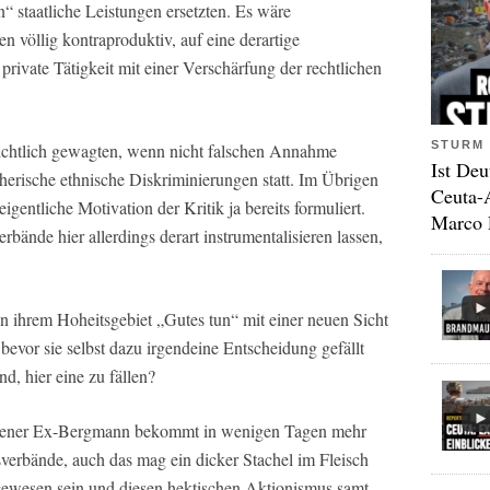
 staatliche Leistungen ersetzten. Es wäre
n völlig kontraproduktiv, auf eine derartige
private Tätigkeit mit einer Verschärfung der rechtlichen
STURM 
ichtlich gewagten, wenn nicht falschen Annahme
Ist Deu
herische ethnische Diskriminierungen statt. Im Übrigen
Ceuta-
igentliche Motivation der Kritik ja bereits formuliert.
Marco 
bände hier allerdings derart instrumentalisieren lassen,
in ihrem Hoheitsgebiet „Gutes tun“ mit einer neuen Sicht
bevor sie selbst dazu irgendeine Entscheidung gefällt
nd, hier eine zu fällen?
 Essener Ex-Bergmann bekommt in wenigen Tagen mehr
sverbände, auch das mag ein dicker Stachel im Fleisch
gewesen sein und diesen hektischen Aktionismus samt –