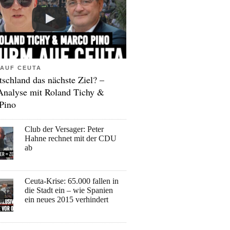
AUF CEUTA
tschland das nächste Ziel? –
Analyse mit Roland Tichy &
Pino
Club der Versager: Peter
Hahne rechnet mit der CDU
ab
Ceuta-Krise: 65.000 fallen in
die Stadt ein – wie Spanien
ein neues 2015 verhindert