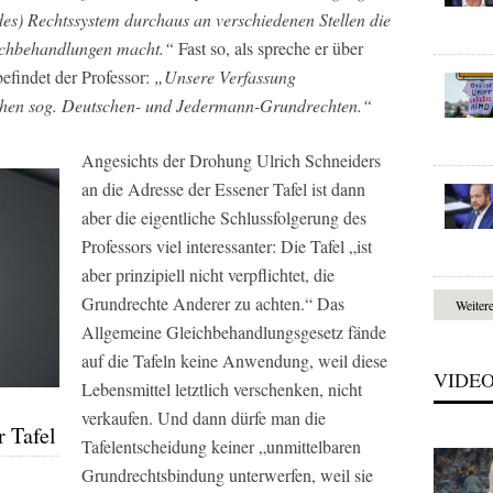
edes) Rechtssystem durchaus an verschiedenen Stellen die
eichbehandlungen macht.“
Fast so, als spreche er über
findet der Professor:
„Unsere Verfassung
schen sog. Deutschen- und Jedermann-Grundrechten.“
Angesichts der Drohung Ulrich Schneiders
an die Adresse der Essener Tafel ist dann
aber die eigentliche Schlussfolgerung des
Professors viel interessanter: Die Tafel
„ist
aber prinzipiell nicht verpflichtet, die
Grundrechte Anderer zu achten.“
Das
Weiter
Allgemeine Gleichbehandlungsgesetz fände
auf die Tafeln keine Anwendung, weil diese
VIDE
Lebensmittel letztlich verschenken, nicht
verkaufen. Und dann dürfe man die
r Tafel
Tafelentscheidung keiner
„unmittelbaren
Grundrechtsbindung unterwerfen, weil sie