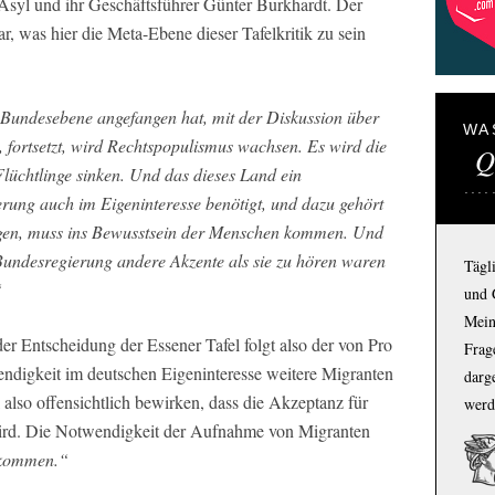
Asyl und ihr Geschäftsführer Günter Burkhardt. Der
ar, was hier die Meta-Ebene dieser Tafelkritik zu sein
 Bundesebene angefangen hat, mit der Diskussion über
WA
 fortsetzt, wird Rechtspopulismus wachsen. Es wird die
Q
lüchtlinge sinken. Und das dieses Land ein
ung auch im Eigeninteresse benötigt, und dazu gehört
gen, muss ins Bewusstsein der Menschen kommen. Und
Bundesregierung andere Akzente als sie zu hören waren
Tägl
“
und 
Mein
er Entscheidung der Essener Tafel folgt also der von Pro
Frage
ndigkeit im deutschen Eigeninteresse weitere Migranten
darg
also offensichtlich bewirken, dass die Akzeptanz für
werd
ird. Die Notwendigkeit der Aufnahme von Migranten
 kommen.“