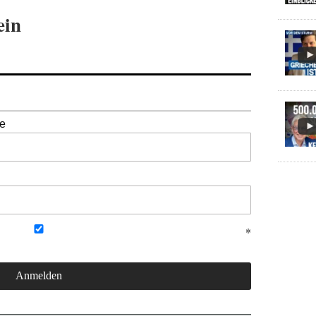
ein
se