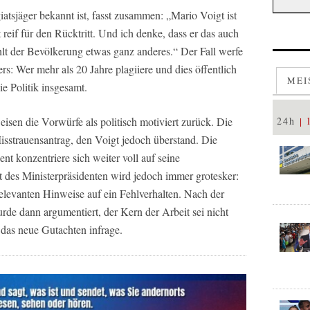
iatsjäger bekannt ist, fasst zusammen: „Mario Voigt ist
t reif für den Rücktritt. Und ich denke, dass er das auch
ählt der Bevölkerung etwas ganz anderes.“ Der Fall werfe
ers: Wer mehr als 20 Jahre plagiiere und dies öffentlich
MEI
ie Politik insgesamt.
24h
sen die Vorwürfe als politisch motiviert zurück. Die
Misstrauensantrag, den Voigt jedoch überstand. Die
ent konzentriere sich weiter voll auf seine
des Ministerpräsidenten wird jedoch immer grotesker:
relevanten Hinweise auf ein Fehlverhalten. Nach der
de dann argumentiert, der Kern der Arbeit sei nicht
n das neue Gutachten infrage.