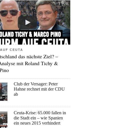
AUF CEUTA
tschland das nächste Ziel? –
Analyse mit Roland Tichy &
Pino
Club der Versager: Peter
Hahne rechnet mit der CDU
ab
Ceuta-Krise: 65.000 fallen in
die Stadt ein – wie Spanien
ein neues 2015 verhindert