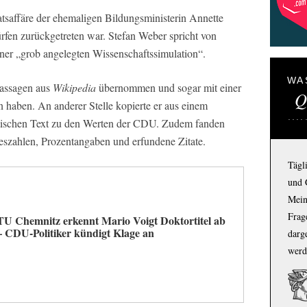
atsaffäre der ehemaligen Bildungsministerin Annette
en zurückgetreten war. Stefan Weber spricht von
er „grob angelegten Wissenschaftssimulation“.
WA
Passagen aus
Wikipedia
übernommen und sogar mit einer
Q
haben. An anderer Stelle kopierte er aus einem
tischen Text zu den Werten der CDU. Zudem fanden
eszahlen, Prozentangaben und erfundene Zitate.
Tägl
und 
Mein
Frage
TU Chemnitz erkennt Mario Voigt Doktortitel ab
– CDU-Politiker kündigt Klage an
darg
werd