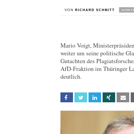
VON
RICHARD SCHMITT
Mario Voigt, Ministerpräside
weiter um seine politische G
Gutachten des Plagiatsforscher
AfD-Fraktion im Thüringer La
deutlich.
Facebook
Twitter
Linkedin
Xing
Em