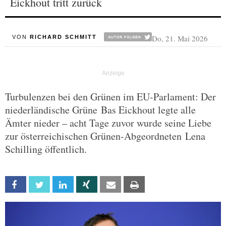
Eickhout tritt zurück
Do, 21. Mai 2026
VON
RICHARD SCHMITT
Turbulenzen bei den Grünen im EU-Parlament: Der
niederländische Grüne Bas Eickhout legte alle
Ämter nieder – acht Tage zuvor wurde seine Liebe
zur österreichischen Grünen-Abgeordneten Lena
Schilling öffentlich.
Facebook
Twitter
Linkedin
Xing
Email
Print