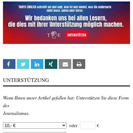
Facebook
Twitter
Linkedin
Xing
Email
Print
UNTERSTÜTZUNG
Wenn Ihnen unser Artikel gefallen hat: Unterstützen Sie diese Form
des
Journalismus.
oder
€