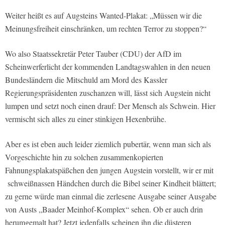
Weiter heißt es auf Augsteins Wanted-Plakat: „Müssen wir die
Meinungsfreiheit einschränken, um rechten Terror zu stoppen?“
Wo also Staatssekretär Peter Tauber (CDU) der AfD im
Scheinwerferlicht der kommenden Landtagswahlen in den neuen
Bundesländern die Mitschuld am Mord des Kassler
Regierungspräsidenten zuschanzen will, lässt sich Augstein nicht
lumpen und setzt noch einen drauf: Der Mensch als Schwein. Hier
vermischt sich alles zu einer stinkigen Hexenbrühe.
Aber es ist eben auch leider ziemlich pubertär, wenn man sich als
Vorgeschichte hin zu solchen zusammenkopierten
Fahnungsplakatspäßchen den jungen Augstein vorstellt, wir er mit
schweißnassen Händchen durch die Bibel seiner Kindheit blättert;
zu gerne würde man einmal die zerlesene Ausgabe seiner Ausgabe
von Austs „Baader Meinhof-Komplex“ sehen. Ob er auch drin
herumgemalt hat? Jetzt jedenfalls scheinen ihn die düsteren