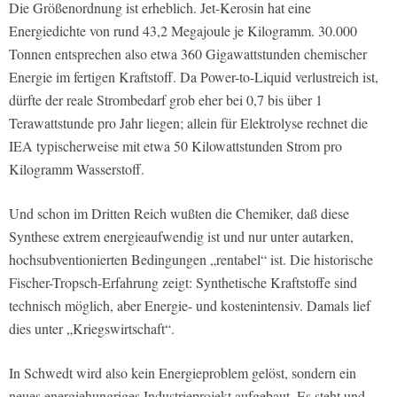
Die Größenordnung ist erheblich. Jet-Kerosin hat eine
Energiedichte von rund 43,2 Megajoule je Kilogramm. 30.000
Tonnen entsprechen also etwa 360 Gigawattstunden chemischer
Energie im fertigen Kraftstoff. Da Power-to-Liquid verlustreich ist,
dürfte der reale Strombedarf grob eher bei 0,7 bis über 1
Terawattstunde pro Jahr liegen; allein für Elektrolyse rechnet die
IEA typischerweise mit etwa 50 Kilowattstunden Strom pro
Kilogramm Wasserstoff.
Und schon im Dritten Reich wußten die Chemiker, daß diese
Synthese extrem energieaufwendig ist und nur unter autarken,
hochsubventionierten Bedingungen „rentabel“ ist. Die historische
Fischer-Tropsch-Erfahrung zeigt: Synthetische Kraftstoffe sind
technisch möglich, aber Energie- und kostenintensiv. Damals lief
dies unter „Kriegswirtschaft“.
In Schwedt wird also kein Energieproblem gelöst, sondern ein
neues energiehungriges Industrieprojekt aufgebaut. Es steht und