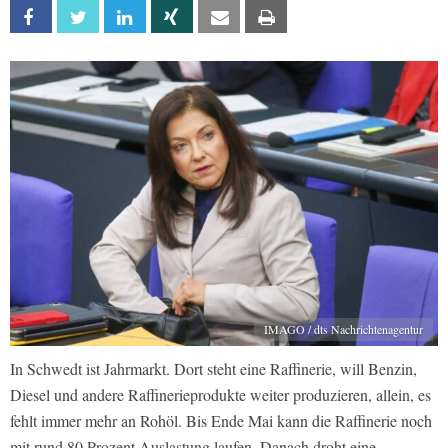
Facebook
Twitter
Linkedin
Xing
Email
Print
IMAGO / dts Nachrichtenagentur
In Schwedt ist Jahrmarkt. Dort steht eine Raffinerie, will Benzin,
Diesel und andere Raffinerieprodukte weiter produzieren, allein, es
fehlt immer mehr an Rohöl. Bis Ende Mai kann die Raffinerie noch
mit rund 80 Prozent Auslastung laufen. Danach droht eine