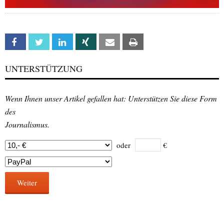
Facebook
Twitter
Linkedin
Xing
Email
Print
UNTERSTÜTZUNG
Wenn Ihnen unser Artikel gefallen hat: Unterstützen Sie diese Form
des
Journalismus.
oder
€
Weiter