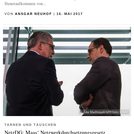
Steueraufkommen von...
VON
ANSGAR NEUHOF
|
16. MAI 2017
© John MacDougall/AFP/Getty Images
TARNEN UND TÄUSCHEN
NetzDG: Maas‘ Netzwerkdurchsetzungsgesetz