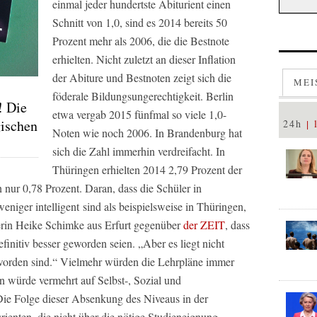
einmal jeder hundertste Abiturient einen
Schnitt von 1,0, sind es 2014 bereits 50
Prozent mehr als 2006, die die Bestnote
erhielten. Nicht zuletzt an dieser Inflation
der Abiture und Bestnoten zeigt sich die
MEI
föderale Bildungsungerechtigkeit. Berlin
! Die
etwa vergab 2015 fünfmal so viele 1,0-
gischen
24h
Noten wie noch 2006. In Brandenburg hat
sich die Zahl immerhin verdreifacht. In
Thüringen erhielten 2014 2,79 Prozent der
n nur 0,78 Prozent. Daran, dass die Schüler in
iger intelligent sind als beispielsweise in Thüringen,
hrerin Heike Schimke aus Erfurt gegenüber
der
ZEIT
, dass
efinitiv besser geworden seien.
„Aber es liegt nicht
worden sind.“
Vielmehr würden die Lehrpläne immer
en würde vermehrt auf Selbst-, Sozial und
ie Folge dieser Absenkung des Niveaus in der
ienten, die nicht über die nötige Studieneignung