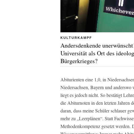
KULTURKAMPF
Andersdenkende unerwünscht
Universität als Ort des ideolo
Bürgerkrieges?
Abiturienten eine 1,0, in Niedersachse
Niedersachsen, Bayern und anderswo wen
liegt es jedoch nicht. So bestätigt Le
die Abiturnoten in den letzten Jahren d
daran, dass meine Schüler schlauer ge
mehr zu
„Leerplänen“
. Statt Fachwiss
Methodenkompetenz gesetzt werden. D
Wissensvermittlung: Immer mehr Abitur