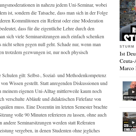
zungsmoderationen in nahezu jedem Uni-Seminar, wobei
lem ist, sondern die Tatsache, dass man sich in der Folge
deren Kommilitonen ein Referat oder eine Moderation
deutet, dass für die eigentliche Lehre durch den
an sich viele Seminarsitzungen auch einfach schenken
 nicht selten gegen null geht. Schade nur, wenn man
STURM 
en trotzdem gezwungen ist, nur noch physisch
Ist Deu
Ceuta-
Marco 
die Schulen gilt: Selbst-, Sozial- und Methodenkompetenz
 von Wissen gestellt. Statt anregenden Diskussionen und
in meinem eigenen Uni-Alltag mittlerweile kaum noch
ch verschulte Abläufe und didaktischen Firlefanz von
quälen muss. Eine Dozentin im letzten Semester brachte
 Sitzung volle 90 Minuten referieren zu lassen, ohne auch
In andere Seminarsitzungen werden statt Referaten
eistung vergeben, in denen Studenten ohne jegliches