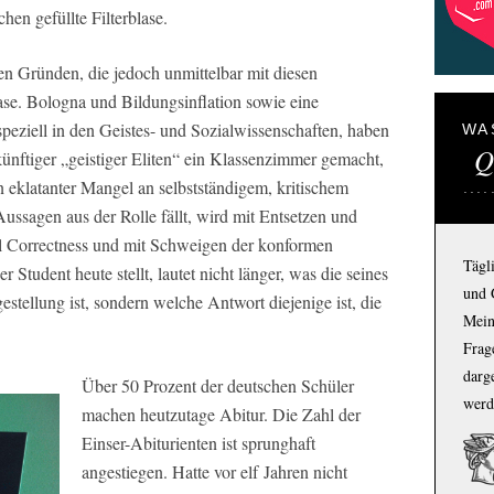
hen gefüllte Filterblase.
ren Gründen, die jedoch unmittelbar mit diesen
e. Bologna und Bildungsinflation sowie eine
speziell in den Geistes- und Sozialwissenschaften, haben
WA
Q
ünftiger „geistiger Eliten“ ein Klassenzimmer gemacht,
eklatanter Mangel an selbstständigem, kritischem
ussagen aus der Rolle fällt, wird mit Entsetzen und
l Correctness und mit Schweigen der konformen
Tägl
r Student heute stellt, lautet nicht länger, was die seines
und 
estellung ist, sondern welche Antwort diejenige ist, die
Mein
Frage
darg
Über 50 Prozent der deutschen Schüler
werd
machen heutzutage Abitur. Die Zahl der
Einser-Abiturienten ist sprunghaft
angestiegen. Hatte vor elf Jahren nicht