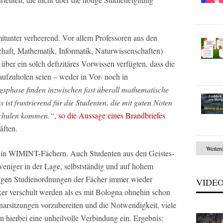
itunter verheerend. Vor allem Professoren aus den
ft, Mathematik, Informatik, Naturwissenschaften)
über ein solch defizitäres Vorwissen verfügten, dass die
ufzuholen seien – weder in Vor- noch in
gsphase finden inzwischen fast überall mathematische
ist frustrierend für die Studenten, die mit guten Noten
schulen kommen.“
,
so die Aussage eines Brandbriefes
äften.
Weiter
ur in WIMINT-Fächern. Auch Studenten aus den Geistes-
eniger in der Lage, selbstständig und auf hohem
iligen Studienordnungen der Fächer immer wieder
VIDE
ker verschult werden als es mit Bologna ohnehin schon
inarsitzungen vorzubereiten und die Notwendigkeit, viele
 hierbei eine unheilvolle Verbindung ein. Ergebnis: