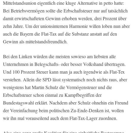
Mittelstandsunion eigentlich eine kluge Alternative in petto hatte:
Bei Betriebsvermögen sollte die Erbschaftsteuer nur auf tatsächlich
damit erwirtschafteten Gewinn erhoben werden, drei Prozent über
zehn Jahre. Um der unionsinternen Harmonie willen loben nun aber
auch die Bayern die Flat-Tax auf die Substanz anstatt auf den
Gewinn als mittelstandsfreundlich.
Bei den Linken würden die meisten sowieso am liebsten alle
Unternehmen in Belegschafts- oder besser Volkshand übertragen.
Und 100 Prozent Steuer kann man ja auch irgendwie als Flat-Tex
verstehen. Allein die SPD lässt systematisch noch nichts raus, aber
wenigstens hat Martin Schulz die Vermögensteuer und die
Erbschaftsteuer schon einmal zu Kampfbegriffen der
Bundestagswahl erklärt. Nachdem aber Schulz ohnehin ein Freund
der Vereinfachung beim politischen Zu-Ende-Denken ist, wollen
wir ihn mal vorauseilend auch dem Flat-Tax-Lager zuordnen.
Also eine ganz große Koalition für eine einheitliche Besteuerung