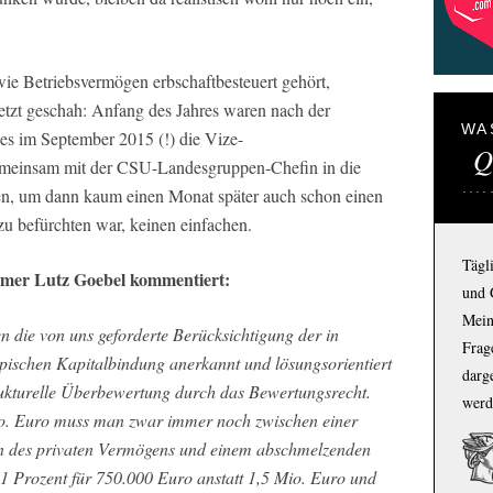
 wie Betriebsvermögen erbschaftbesteuert gehört,
etzt geschah: Anfang des Jahres waren nach der
WA
zes im September 2015 (!) die Vize-
Q
gemeinsam mit der CSU-Landesgruppen-Chefin in die
, um dann kaum einen Monat später auch schon einen
 befürchten war, keinen einfachen.
Tägl
hmer Lutz Goebel kommentiert:
und 
Mein
en die von uns geforderte Berücksichtigung der in
Frage
ischen Kapitalbindung anerkannt und lösungsorientiert
darg
rukturelle Überbewertung durch das Bewertungsrecht.
werd
o. Euro muss man zwar immer noch zwischen einer
n des privaten Vermögens und einem abschmelzenden
 Prozent für 750.000 Euro anstatt 1,5 Mio. Euro und