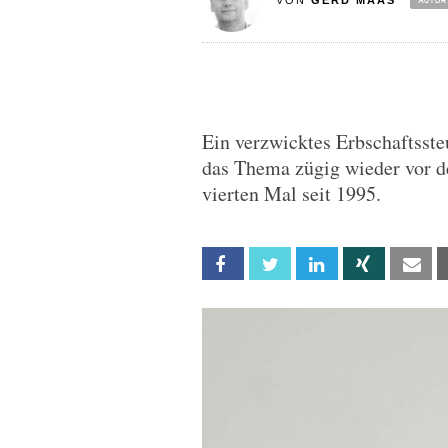
VON
GERD MAAS
Ein verzwicktes Erbschaftssteu
das Thema zügig wieder vor 
vierten Mal seit 1995.
Facebook
Twitter
Linkedin
Xing
Em