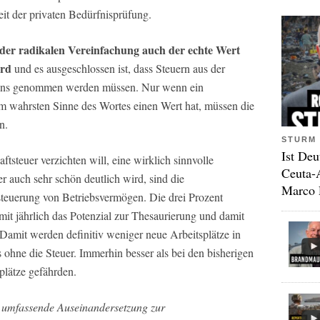
t der privaten Bedürfnisprüfung.
 der radikalen Vereinfachung auch der echte Wert
ird
und es ausgeschlossen ist, dass Steuern aus der
ens genommen werden müssen. Nur wenn ein
im wahrsten Sinne des Wortes einen Wert hat, müssen die
n.
STURM 
Ist Deu
tsteuer verzichten will, eine wirklich sinnvolle
Ceuta-
r auch sehr schön deutlich wird, sind die
Marco 
euerung von Betriebsvermögen. Die drei Prozent
it jährlich das Potenzial zur Thesaurierung und damit
 Damit werden definitiv weniger neue Arbeitsplätze in
s ohne die Steuer. Immerhin besser als bei den bisherigen
plätze gefährden.
 umfassende Auseinandersetzung zur