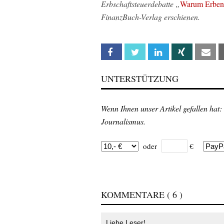
Erbschaftsteuerdebatte „
Warum Erben g
FinanzBuch-Verlag erschienen.
Facebook
Twitter
Linkedin
Xing
Em
UNTERSTÜTZUNG
Wenn Ihnen unser Artikel gefallen hat:
Journalismus.
oder
€
KOMMENTARE
( 6 )
Liebe Leser!