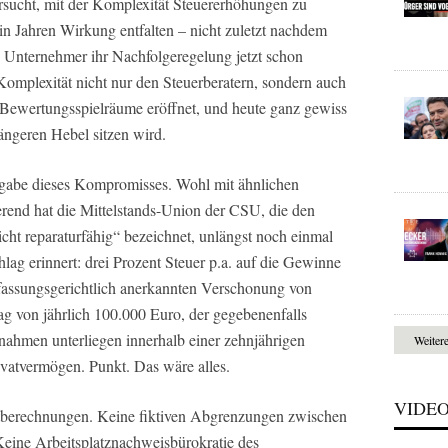
rsucht, mit der Komplexität Steuererhöhungen zu
t in Jahren Wirkung entfalten – nicht zuletzt nachdem
e Unternehmer ihr Nachfolgeregelung jetzt schon
Komplexität nicht nur den Steuerberatern, sondern auch
ewertungsspielräume eröffnet, und heute ganz gewiss
längeren Hebel sitzen wird.
igabe dieses Kompromisses. Wohl mit ähnlichen
erend hat die Mittelstands-Union der CSU, die den
icht reparaturfähig“ bezeichnet, unlängst noch einmal
hlag erinnert: drei Prozent Steuer p.a. auf die Gewinne
fassungsgerichtlich anerkannten Verschonung von
ag von jährlich 100.000 Euro, der gegebenenfalls
ahmen unterliegen innerhalb einer zehnjährigen
Weiter
rivatvermögen. Punkt. Das wäre alles.
VIDE
berechnungen. Keine fiktiven Abgrenzungen zwischen
eine Arbeitsplatznachweisbürokratie des