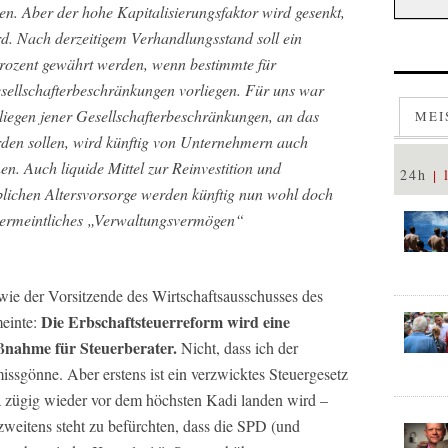
n. Aber der hohe Kapitalisierungsfaktor wird gesenkt,
rd. Nach derzeitigem Verhandlungsstand soll ein
rozent gewährt werden, wenn bestimmte für
ellschafterbeschränkungen vorliegen. Für uns war
liegen jener Gesellschafterbeschränkungen, an das
MEI
erden sollen, wird künftig von Unternehmern auch
en. Auch liquide Mittel zur Reinvestition und
24h
blichen Altersvorsorge werden künftig nun wohl doch
 vermeintliches „Verwaltungsvermögen“
, wie der Vorsitzende des Wirtschaftsausschusses des
Die Erbschaftsteuerreform wird eine
einte:
ßnahme für Steuerberater.
Nicht, dass ich der
issgönne. Aber erstens ist ein verzwicktes Steuergesetz
a zügig wieder vor dem höchsten Kadi landen wird –
zweitens steht zu befürchten, dass die SPD (und