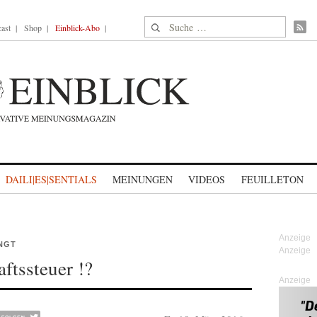
Suche nach:
ast
Shop
Einblick-Abo
DAILI|ES|SENTIALS
MEINUNGEN
VIDEOS
FEUILLETON
NGT
ftssteuer !?
Anzeige