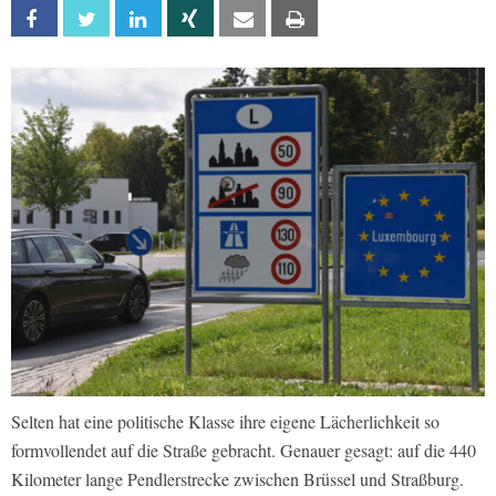
Facebook
Twitter
Linkedin
Xing
Email
Print
Selten hat eine politische Klasse ihre eigene Lächerlichkeit so
formvollendet auf die Straße gebracht. Genauer gesagt: auf die 440
Kilometer lange Pendlerstrecke zwischen Brüssel und Straßburg.