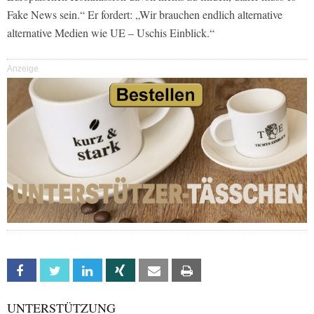
Fake News sein.“ Er fordert: „Wir brauchen endlich alternative
alternative Medien wie UE – Uschis Einblick.“
Anzeige
Facebook
Twitter
Linkedin
Xing
Email
Print
UNTERSTÜTZUNG