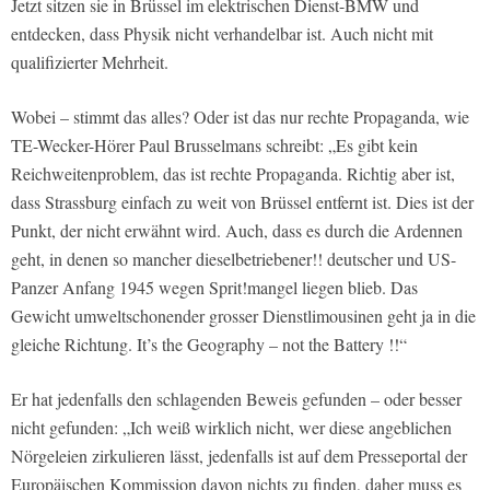
Jetzt sitzen sie in Brüssel im elektrischen Dienst-BMW und
entdecken, dass Physik nicht verhandelbar ist. Auch nicht mit
qualifizierter Mehrheit.
Wobei – stimmt das alles? Oder ist das nur rechte Propaganda, wie
TE-Wecker-Hörer Paul Brusselmans schreibt: „Es gibt kein
Reichweitenproblem, das ist rechte Propaganda. Richtig aber ist,
dass Strassburg einfach zu weit von Brüssel entfernt ist. Dies ist der
Punkt, der nicht erwähnt wird. Auch, dass es durch die Ardennen
geht, in denen so mancher dieselbetriebener!! deutscher und US-
Panzer Anfang 1945 wegen Sprit!mangel liegen blieb. Das
Gewicht umweltschonender grosser Dienstlimousinen geht ja in die
gleiche Richtung. It’s the Geography – not the Battery !!“
Er hat jedenfalls den schlagenden Beweis gefunden – oder besser
nicht gefunden: „Ich weiß wirklich nicht, wer diese angeblichen
Nörgeleien zirkulieren lässt, jedenfalls ist auf dem Presseportal der
Europäischen Kommission davon nichts zu finden, daher muss es